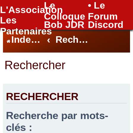
Le
• Le
L'Association
FAQ
Colloque
Forum
Les
Bob JDR
Discord
Partenaires
Index du forum
Rechercher
Rechercher
RECHERCHER
Recherche par mots-
clés :