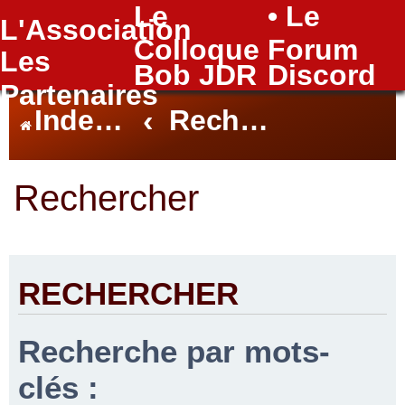
Le
• Le
L'Association
FAQ
Colloque
Forum
Les
Bob JDR
Discord
Partenaires
Index du forum
Rechercher
Rechercher
RECHERCHER
Recherche par mots-
clés :