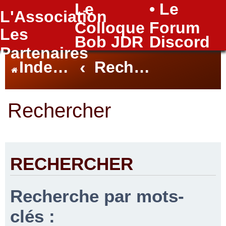
Le
• Le
L'Association
FAQ
Colloque
Forum
Les
Bob JDR
Discord
Partenaires
Index du forum
Rechercher
Rechercher
RECHERCHER
Recherche par mots-
clés :