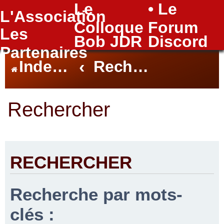
Le
• Le
L'Association
FAQ
Colloque
Forum
Les
Bob JDR
Discord
Partenaires
Index du forum
Rechercher
Rechercher
RECHERCHER
Recherche par mots-
clés :