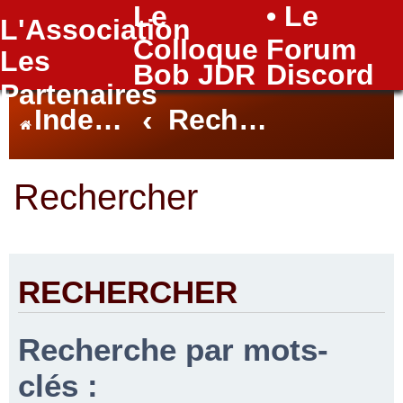
Le
• Le
L'Association
FAQ
Colloque
Forum
Les
Bob JDR
Discord
Partenaires
Index du forum
Rechercher
Rechercher
RECHERCHER
Recherche par mots-
clés :