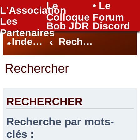
Le
• Le
L'Association
FAQ
Colloque
Forum
Les
Bob JDR
Discord
Partenaires
Index du forum
Rechercher
Rechercher
RECHERCHER
Recherche par mots-
clés :