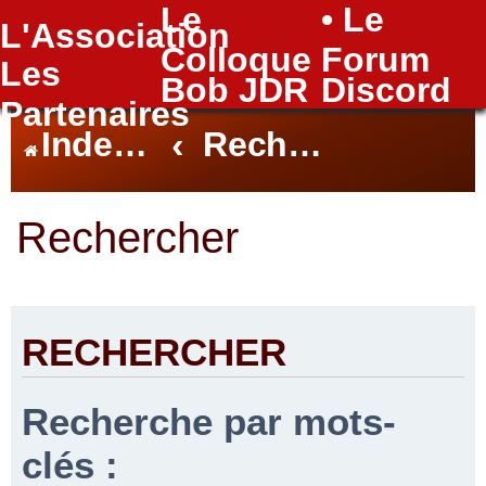
Le
• Le
L'Association
FAQ
Colloque
Forum
Les
Bob JDR
Discord
Partenaires
Index du forum
Rechercher
Rechercher
RECHERCHER
Recherche par mots-
clés :