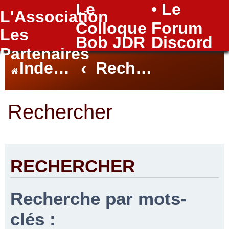
Le
• Le
L'Association
FAQ
Colloque
Forum
Les
Bob JDR
Discord
Partenaires
Index du forum
Rechercher
Rechercher
RECHERCHER
Recherche par mots-
clés :