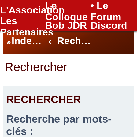
Le
• Le
L'Association
FAQ
Colloque
Forum
Les
Bob JDR
Discord
Partenaires
Index du forum
Rechercher
Rechercher
RECHERCHER
Recherche par mots-
clés :