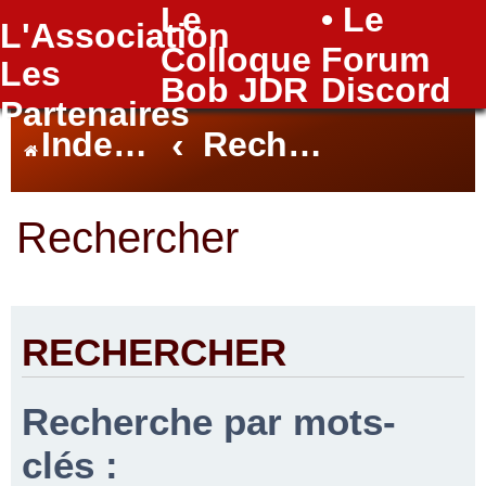
Le
• Le
L'Association
FAQ
Colloque
Forum
Les
Bob JDR
Discord
Partenaires
Index du forum
Rechercher
Rechercher
RECHERCHER
Recherche par mots-
clés :