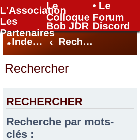
Le
• Le
L'Association
FAQ
Colloque
Forum
Les
Bob JDR
Discord
Partenaires
Index du forum
Rechercher
Rechercher
RECHERCHER
Recherche par mots-
clés :