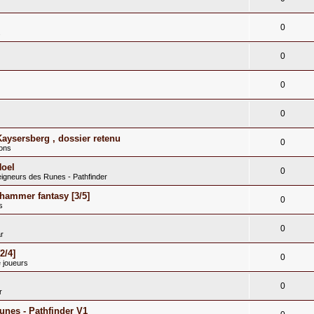
0
s
0
0
0
Kaysersberg , dossier retenu
0
ions
Noel
0
eigneurs des Runes - Pathfinder
hammer fantasy [3/5]
0
s
0
r
2/4]
0
 joueurs
0
r
runes - Pathfinder V1