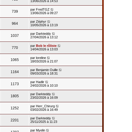
13/06/2026 à 14:53
par
FredTGZ
739
13/06/2026 à 09:27
par
Zéphyr
964
10/05/2026 à 13:19
par
Darkteddy
1037
27/04/2026 à 13:12
par
Bob le rôliste
770
14/04/2026 à 13:03
par
loreline
1065
18/03/2026 à 21:07
par
Benjamin Ouille
1164
09/03/2026 à 18:31
par
Hadlir
1173
24/02/2026 à 10:10
par
Darkteddy
1805
23/02/2026 à 16:09
par
Herr_Chirurg
1252
03/02/2026 à 16:49
par
Darkteddy
2201
25/11/2025 à 11:23
par
Myelin