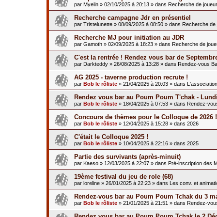
par
Myelin
»
02/10/2025 à 20:13
» dans
Recherche de joueu
Recherche campagne Jdr en présentiel
par
Tristelunette
»
08/09/2025 à 08:50
» dans
Recherche de 
Recherche MJ pour initiation au JDR
par
Gamoth
»
02/09/2025 à 18:23
» dans
Recherche de joue
C'est la rentrée ! Rendez vous bar de Septembr
par
Darkteddy
»
26/08/2025 à 13:28
» dans
Rendez-vous Ba
AG 2025 - taverne production recrute !
par
Bob le rôliste
»
21/04/2025 à 20:03
» dans
L'associatio
Rendez vous bar au Poum Poum T'chak - Lundi
par
Bob le rôliste
»
18/04/2025 à 07:53
» dans
Rendez-vou
Concours de thèmes pour le Colloque de 2026 !
par
Bob le rôliste
»
12/04/2025 à 15:28
» dans
2026
C'était le Colloque 2025 !
par
Bob le rôliste
»
10/04/2025 à 22:16
» dans
2025
Partie des survivants (après-minuit)
par
Kaeso
»
12/03/2025 à 22:07
» dans
Pré-inscription des 
19ème festival du jeu de role (68)
par
loreline
»
26/01/2025 à 22:23
» dans
Les conv. et animat
Rendez-vous bar au Poum Poum Tchak du 3 ma
par
Bob le rôliste
»
21/01/2025 à 21:51
» dans
Rendez-vou
Rendez vous bar au Poum Poum Tchak le 2 Dé