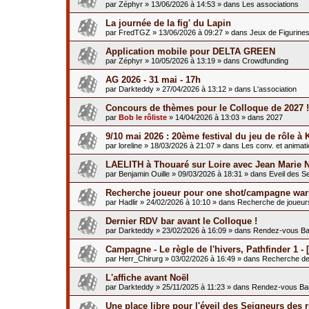
par
Zéphyr
»
13/06/2026 à 14:53
» dans
Les associations
La journée de la fig' du Lapin
par
FredTGZ
»
13/06/2026 à 09:27
» dans
Jeux de Figurine
Application mobile pour DELTA GREEN
par
Zéphyr
»
10/05/2026 à 13:19
» dans
Crowdfunding
AG 2026 - 31 mai - 17h
par
Darkteddy
»
27/04/2026 à 13:12
» dans
L'association
Concours de thèmes pour le Colloque de 2027 !
par
Bob le rôliste
»
14/04/2026 à 13:03
» dans
2027
9/10 mai 2026 : 20ème festival du jeu de rôle à 
par
loreline
»
18/03/2026 à 21:07
» dans
Les conv. et animat
LAELITH à Thouaré sur Loire avec Jean Marie 
par
Benjamin Ouille
»
09/03/2026 à 18:31
» dans
Eveil des S
Recherche joueur pour one shot/campagne war
par
Hadlir
»
24/02/2026 à 10:10
» dans
Recherche de joueur
Dernier RDV bar avant le Colloque !
par
Darkteddy
»
23/02/2026 à 16:09
» dans
Rendez-vous Ba
Campagne - Le règle de l'hivers, Pathfinder 1 - [
par
Herr_Chirurg
»
03/02/2026 à 16:49
» dans
Recherche de
L'affiche avant Noël
par
Darkteddy
»
25/11/2025 à 11:23
» dans
Rendez-vous Ba
Une place libre pour l'éveil des Seigneurs des 