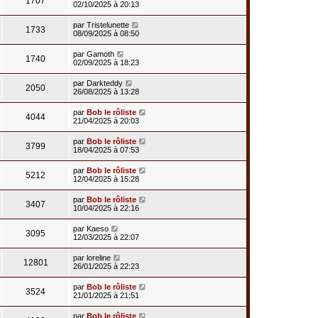
1707
02/10/2025 à 20:13
par
Tristelunette
1733
08/09/2025 à 08:50
par
Gamoth
1740
02/09/2025 à 18:23
par
Darkteddy
2050
26/08/2025 à 13:28
par
Bob le rôliste
4044
21/04/2025 à 20:03
par
Bob le rôliste
3799
18/04/2025 à 07:53
par
Bob le rôliste
5212
12/04/2025 à 15:28
par
Bob le rôliste
3407
10/04/2025 à 22:16
par
Kaeso
3095
12/03/2025 à 22:07
par
loreline
12801
26/01/2025 à 22:23
par
Bob le rôliste
3524
21/01/2025 à 21:51
par
Bob le rôliste