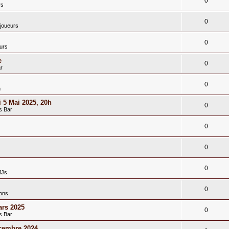
0
rs
0
joueurs
0
urs
e
0
r
0
n
 5 Mai 2025, 20h
0
s Bar
0
0
0
MJs
0
ions
rs 2025
0
s Bar
cembre 2024