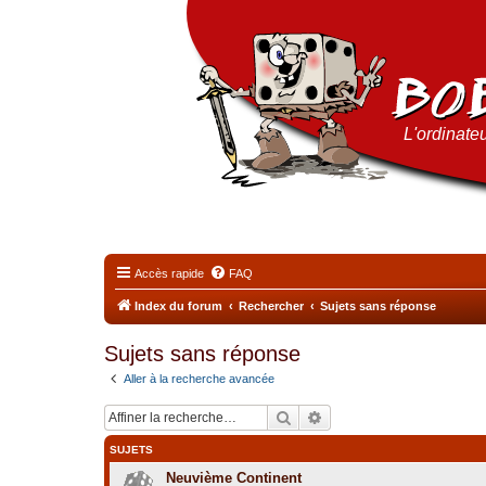
L'ordinateu
Accès rapide
FAQ
Index du forum
Rechercher
Sujets sans réponse
Sujets sans réponse
Aller à la recherche avancée
Rechercher
Recherche avancée
SUJETS
Neuvième Continent