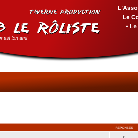
L'Asso
Le C
• L
r est ton ami
RÉPONSES
0