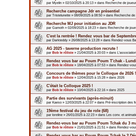
par
Myelin
»
02/10/2025 à 20:13
» dans
Recherche de joueu
Recherche campagne Jdr en présentiel
par
Tristelunette
»
08/09/2025 à 08:50
» dans
Recherche de 
Recherche MJ pour initiation au JDR
par
Gamoth
»
02/09/2025 à 18:23
» dans
Recherche de joue
C'est la rentrée ! Rendez vous bar de Septembr
par
Darkteddy
»
26/08/2025 à 13:28
» dans
Rendez-vous Ba
AG 2025 - taverne production recrute !
par
Bob le rôliste
»
21/04/2025 à 20:03
» dans
L'associatio
Rendez vous bar au Poum Poum T'chak - Lundi
par
Bob le rôliste
»
18/04/2025 à 07:53
» dans
Rendez-vou
Concours de thèmes pour le Colloque de 2026 !
par
Bob le rôliste
»
12/04/2025 à 15:28
» dans
2026
C'était le Colloque 2025 !
par
Bob le rôliste
»
10/04/2025 à 22:16
» dans
2025
Partie des survivants (après-minuit)
par
Kaeso
»
12/03/2025 à 22:07
» dans
Pré-inscription des 
19ème festival du jeu de role (68)
par
loreline
»
26/01/2025 à 22:23
» dans
Les conv. et animat
Rendez-vous bar au Poum Poum Tchak du 3 ma
par
Bob le rôliste
»
21/01/2025 à 21:51
» dans
Rendez-vou
Rendez vous bar au Poum Poum Tchak le 2 Dé