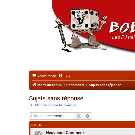
Les PJ nais
Accès rapide
FAQ
Index du forum
Rechercher
Sujets sans réponse
Sujets sans réponse
Aller à la recherche avancée
Rechercher
Recherche avancée
SUJETS
Neuvième Continent