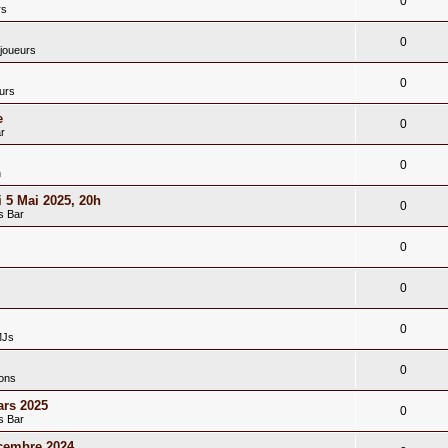
0
rs
0
joueurs
0
urs
e
0
r
0
n
 5 Mai 2025, 20h
0
s Bar
0
0
0
MJs
0
ions
rs 2025
0
s Bar
cembre 2024