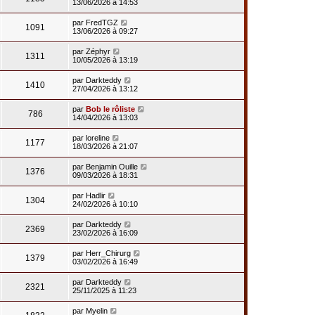
13/06/2026 à 14:53
par
FredTGZ
1091
13/06/2026 à 09:27
par
Zéphyr
1311
10/05/2026 à 13:19
par
Darkteddy
1410
27/04/2026 à 13:12
par
Bob le rôliste
786
14/04/2026 à 13:03
par
loreline
1177
18/03/2026 à 21:07
par
Benjamin Ouille
1376
09/03/2026 à 18:31
par
Hadlir
1304
24/02/2026 à 10:10
par
Darkteddy
2369
23/02/2026 à 16:09
par
Herr_Chirurg
1379
03/02/2026 à 16:49
par
Darkteddy
2321
25/11/2025 à 11:23
par
Myelin