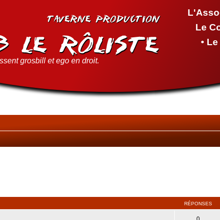
L'Asso
Le C
• L
sent grosbill et ego en droit.
RÉPONSES
0