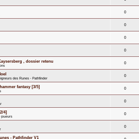
0
s
0
0
0
Kaysersberg , dossier retenu
0
ions
Noel
0
eigneurs des Runes - Pathfinder
hammer fantasy [3/5]
0
s
0
r
2/4]
0
 joueurs
0
r
runes - Pathfinder V1