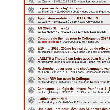
par
Zéphyr
»
13/06/2026 à 14:53
» dans
Les associations
La journée de la fig' du Lapin
par
FredTGZ
»
13/06/2026 à 09:27
» dans
Jeux de Figurine
Application mobile pour DELTA GREEN
par
Zéphyr
»
10/05/2026 à 13:19
» dans
Crowdfunding
AG 2026 - 31 mai - 17h
par
Darkteddy
»
27/04/2026 à 13:12
» dans
L'association
Concours de thèmes pour le Colloque de 2027 !
par
Bob le rôliste
»
14/04/2026 à 13:03
» dans
2027
9/10 mai 2026 : 20ème festival du jeu de rôle à 
par
loreline
»
18/03/2026 à 21:07
» dans
Les conv. et animat
LAELITH à Thouaré sur Loire avec Jean Marie 
par
Benjamin Ouille
»
09/03/2026 à 18:31
» dans
Eveil des S
Recherche joueur pour one shot/campagne war
par
Hadlir
»
24/02/2026 à 10:10
» dans
Recherche de joueur
Dernier RDV bar avant le Colloque !
par
Darkteddy
»
23/02/2026 à 16:09
» dans
Rendez-vous Ba
Campagne - Le règle de l'hivers, Pathfinder 1 - [
par
Herr_Chirurg
»
03/02/2026 à 16:49
» dans
Recherche de
L'affiche avant Noël
par
Darkteddy
»
25/11/2025 à 11:23
» dans
Rendez-vous Ba
Une place libre pour l'éveil des Seigneurs des 