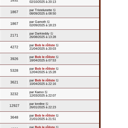
1832
02/10/2025 à 20:13
par
Tristelunette
1867
08/09/2025 à 08:50
par
Gamoth
1867
02/09/2025 à 18:23
par
Darkteddy
2171
26/08/2025 à 13:28
par
Bob le rôliste
4272
21/04/2025 à 20:03
par
Bob le rôliste
3926
18/04/2025 à 07:53
par
Bob le rôliste
5328
12/04/2025 à 15:28
par
Bob le rôliste
3621
10/04/2025 à 22:16
par
Kaeso
3232
12/03/2025 à 22:07
par
loreline
12927
26/01/2025 à 22:23
par
Bob le rôliste
3648
21/01/2025 à 21:51
par
Bob le rôliste