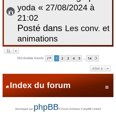
«
yoda
27/08/2024 à
21:02
Posté dans
Les conv. et
animations
Page
1
sur
14
1
2
3
4
5
14
Suivante
333 résultats trouvés
…
Aller à
Index du forum
phpBB
Développé par
® Forum Software © phpBB Limited