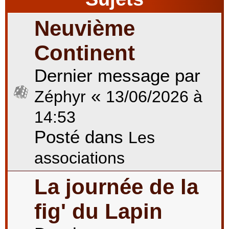
Neuvième
r
Continent
Dernier message par
c
«
Zéphyr
13/06/2026 à
h
14:53
Posté dans
Les
e
associations
La journée de la
r
fig' du Lapin