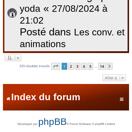
«
yoda
27/08/2024 à
21:02
Posté dans
Les conv. et
animations
Page
1
sur
14
1
2
3
4
5
14
Suivante
333 résultats trouvés
…
Aller à
Index du forum
phpBB
Développé par
® Forum Software © phpBB Limited