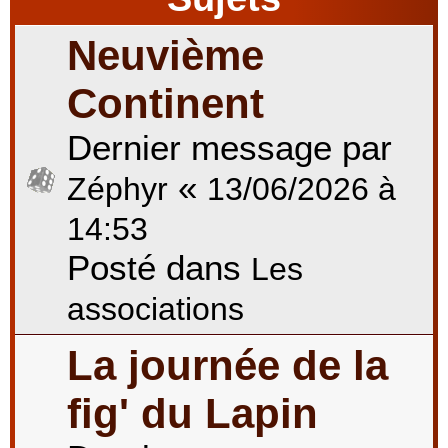
Neuvième
r
Continent
Dernier message par
c
«
Zéphyr
13/06/2026 à
h
14:53
Posté dans
Les
e
associations
La journée de la
r
fig' du Lapin