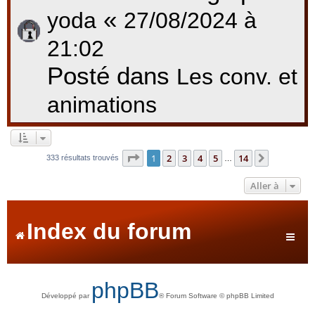
«
yoda
27/08/2024 à
21:02
Posté dans
Les conv. et
animations
Page
1
sur
14
1
2
3
4
5
14
Suivante
333 résultats trouvés
…
Aller à
Index du forum
phpBB
Développé par
® Forum Software © phpBB Limited