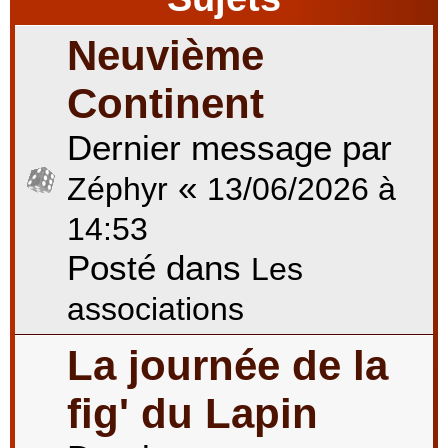
Neuvième
r
Continent
Dernier message par
c
«
Zéphyr
13/06/2026 à
h
14:53
Posté dans
Les
e
associations
La journée de la
r
fig' du Lapin