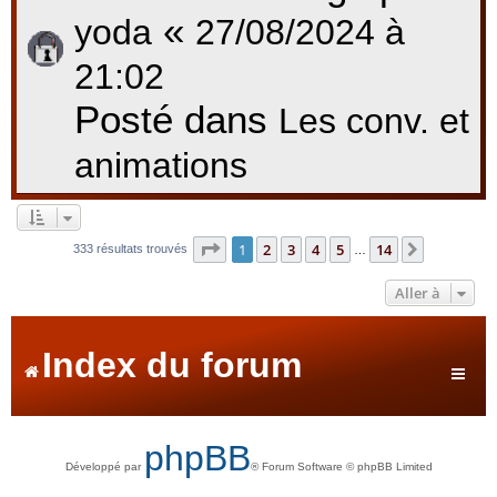
«
yoda
27/08/2024 à
21:02
Posté dans
Les conv. et
animations
Page
1
sur
14
1
2
3
4
5
14
Suivante
333 résultats trouvés
…
Aller à
Index du forum
phpBB
Développé par
® Forum Software © phpBB Limited