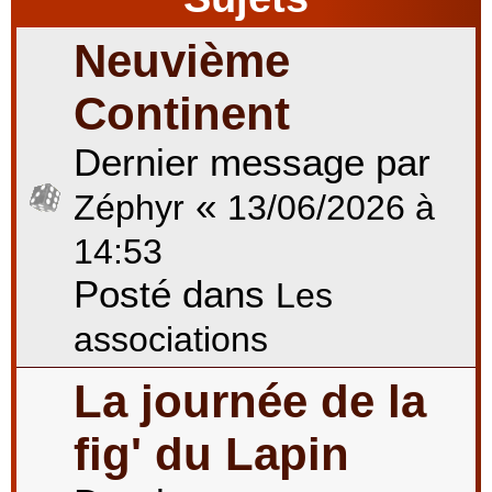
Neuvième
r
Continent
Dernier message par
c
«
Zéphyr
13/06/2026 à
h
14:53
Posté dans
Les
e
associations
La journée de la
r
fig' du Lapin