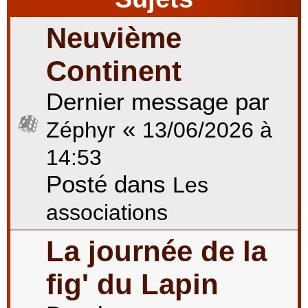
Neuvième
r
Continent
Dernier message par
c
«
Zéphyr
13/06/2026 à
h
14:53
Posté dans
Les
e
associations
La journée de la
r
fig' du Lapin