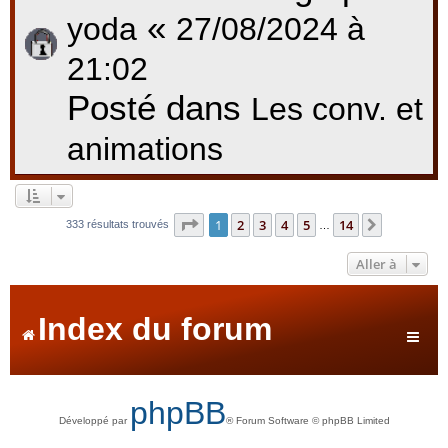
«
yoda
27/08/2024 à
21:02
Posté dans
Les conv. et
animations
Page
1
sur
14
1
2
3
4
5
14
Suivante
333 résultats trouvés
…
Aller à
Index du forum
phpBB
Développé par
® Forum Software © phpBB Limited