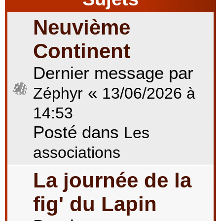
Neuvième
r
Continent
Dernier message par
c
«
Zéphyr
13/06/2026 à
h
14:53
Posté dans
Les
e
associations
La journée de la
r
fig' du Lapin