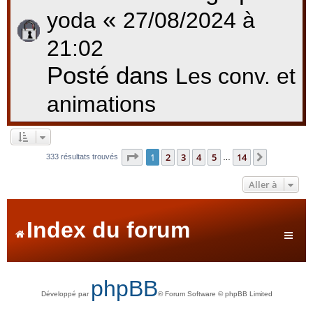
«
yoda
27/08/2024 à
21:02
Posté dans
Les conv. et
animations
Page
1
sur
14
1
2
3
4
5
14
Suivante
333 résultats trouvés
…
Aller à
Index du forum
phpBB
Développé par
® Forum Software © phpBB Limited