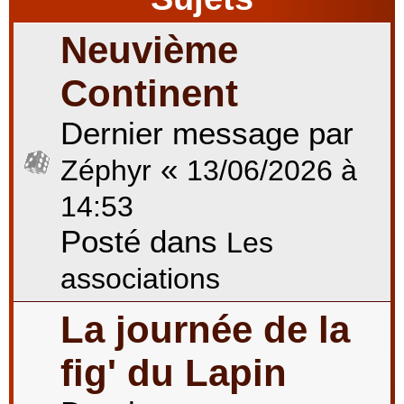
Neuvième
r
Continent
Dernier message par
c
«
Zéphyr
13/06/2026 à
h
14:53
Posté dans
Les
e
associations
La journée de la
r
fig' du Lapin