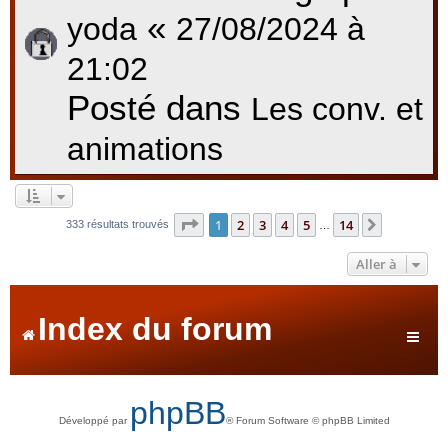
«
yoda
27/08/2024 à
21:02
Posté dans
Les conv. et
animations
Page
1
sur
14
1
2
3
4
5
14
Suivante
333 résultats trouvés
…
Aller à
Index du forum
phpBB
Développé par
® Forum Software © phpBB Limited