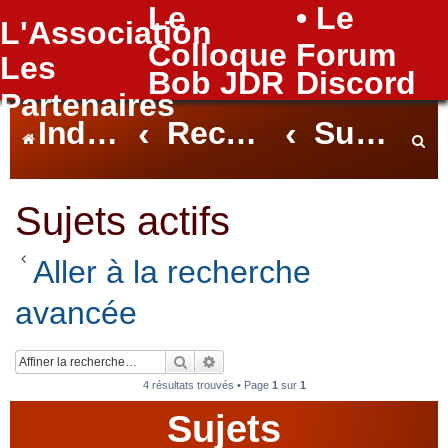
Le
• Le
L'Association
FAQ
Colloque
Forum
Les
Bob JDR
Discord
Partenaires
Index du forum
Rechercher
Sujets actifs
e
Sujets actifs
Aller à la recherche
c
avancée
h
Rechercher
Recherche avancée
4 résultats trouvés • Page
1
sur
1
Sujets
e