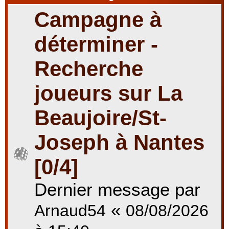
Campagne à
r
déterminer -
Recherche
c
joueurs sur La
Beaujoire/St-
h
Joseph à Nantes
e
[0/4]
Dernier message par
r
«
Arnaud54
08/08/2026