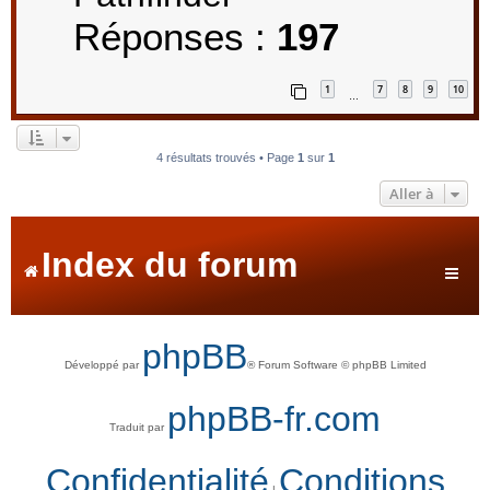
Réponses :
197
1
7
8
9
10
…
4 résultats trouvés • Page
1
sur
1
Aller à
Index du forum
phpBB
Développé par
® Forum Software © phpBB Limited
phpBB-fr.com
Traduit par
Confidentialité
Conditions
|