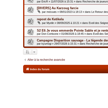
par
EricR
»
11/07/2026 à 15:31
» dans
Recherche de joueur
[DIVERS] Au Karzoug farcie
par
messats
»
08/01/2023 à 18:13
» dans
Le Retour de
repost de Ketikela
par
Myelin
»
08/09/2025 à 10:21
» dans
Eveil des Seign
S2 E6 Je vous emmerde Pointe Sable et je rent
par
Don Cortisone
»
01/08/2026 à 18:45
» dans
Eveil des Se
Campagne Disparition sauvage - La légende de
par
kyumogi
»
29/07/2026 à 15:31
» dans
Recherche de jou
Aller à la recherche avancée
Index du forum