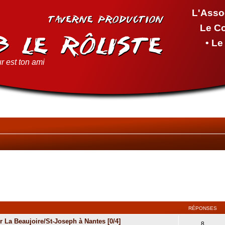
L'Asso
Le C
• L
r est ton ami
RÉPONSES
 La Beaujoire/St-Joseph à Nantes [0/4]
8