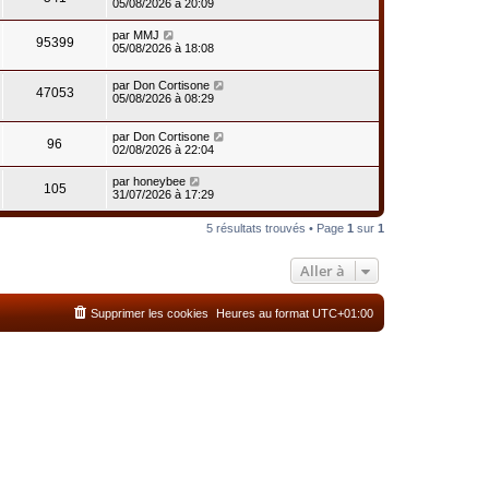
05/08/2026 à 20:09
par
MMJ
95399
05/08/2026 à 18:08
par
Don Cortisone
47053
05/08/2026 à 08:29
par
Don Cortisone
96
02/08/2026 à 22:04
par
honeybee
105
31/07/2026 à 17:29
5 résultats trouvés • Page
1
sur
1
Aller à
Supprimer les cookies
Heures au format
UTC+01:00