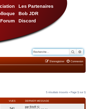
ciation
Les Partenaires
olloque
Bob JDR
e Forum
Discord
Rechercher
Recherche avancé
S’enregistrer
Connexion
5 résultats trouvés • Page
1
sur
1
VUES
DERNIER MESSAGE
par
EricR
541