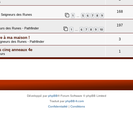
s
168
s Seigneurs des Runes
1
5
6
7
8
9
…
197
eurs des Runes - Pathfinder
1
6
7
8
9
10
…
re à ma maison !
3
igneurs des Runes - Pathfinder
s cinq anneaux 4e
1
eurs
Développé par
phpBB
® Forum Software © phpBB Limited
Traduit par
phpBB-fr.com
Confidentialité
|
Conditions