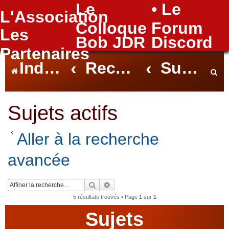
Le
• Le
L'Association
FAQ
Colloque
Forum
Les
Bob JDR
Discord
Partenaires
Index du forum
Rechercher
Sujets actifs
e
Sujets actifs
Aller à la recherche
c
avancée
h
Rechercher
Recherche avancée
5 résultats trouvés • Page
1
sur
1
Sujets
e