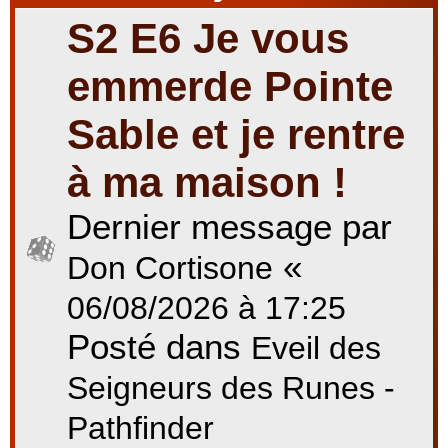
S2 E6 Je vous
r
emmerde Pointe
Sable et je rentre
c
à ma maison !
Dernier message par
h
«
Don Cortisone
e
06/08/2026 à 17:25
Posté dans
Eveil des
r
Seigneurs des Runes -
Pathfinder