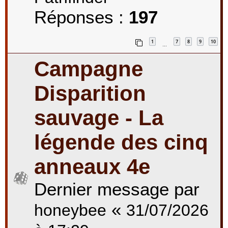
Réponses :
197
1
7
8
9
10
…
Campagne
Disparition
sauvage - La
légende des cinq
anneaux 4e
Dernier message par
«
honeybee
31/07/2026