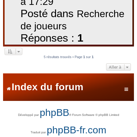
à 17:29
Posté dans
Recherche
de joueurs
Réponses :
1
5 résultats trouvés • Page
1
sur
1
Aller à
Index du forum
phpBB
Développé par
® Forum Software © phpBB Limited
phpBB-fr.com
Traduit par