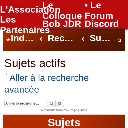
Le
• Le
L'Association
FAQ
Colloque
Forum
Les
Bob JDR
Discord
Partenaires
Index du forum
Rechercher
Sujets actifs
e
Sujets actifs
Aller à la recherche
c
avancée
h
Rechercher
Recherche avancée
4 résultats trouvés • Page
1
sur
1
Sujets
e