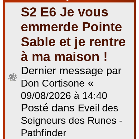
S2 E6 Je vous
r
emmerde Pointe
Sable et je rentre
c
à ma maison !
Dernier message par
h
«
Don Cortisone
e
09/08/2026 à 14:40
Posté dans
Eveil des
r
Seigneurs des Runes -
Pathfinder