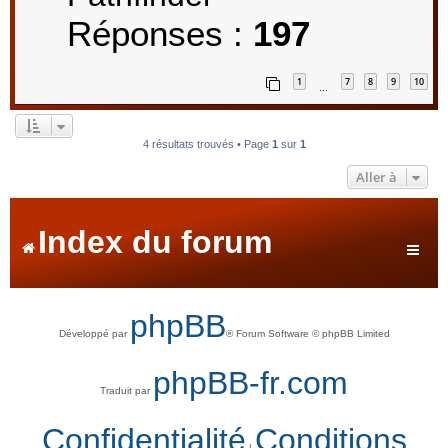
Réponses :
197
1
7
8
9
10
…
4 résultats trouvés • Page
1
sur
1
Aller à
Index du forum
phpBB
Développé par
® Forum Software © phpBB Limited
phpBB-fr.com
Traduit par
Confidentialité
Conditions
|