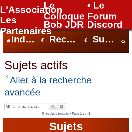
Le
• Le
L'Association
FAQ
Colloque
Forum
Les
Bob JDR
Discord
Partenaires
Index du forum
Rechercher
Sujets actifs
e
Sujets actifs
Aller à la recherche
c
avancée
h
Rechercher
Recherche avancée
5 résultats trouvés • Page
1
sur
1
Sujets
e