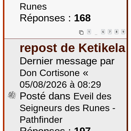
Runes
Réponses :
168
1
6
7
8
9
…
repost de Ketikela
Dernier message par
«
Don Cortisone
05/08/2026 à 08:29
Posté dans
Eveil des
Seigneurs des Runes -
Pathfinder
Réponses :
197