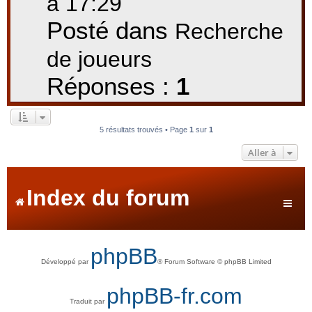
à 17:29
Posté dans
Recherche
de joueurs
Réponses :
1
5 résultats trouvés • Page
1
sur
1
Aller à
Index du forum
phpBB
Développé par
® Forum Software © phpBB Limited
phpBB-fr.com
Traduit par