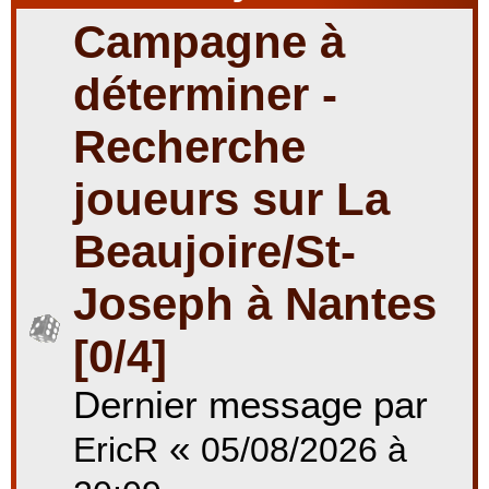
Campagne à
r
déterminer -
Recherche
c
joueurs sur La
Beaujoire/St-
h
Joseph à Nantes
e
[0/4]
Dernier message par
r
«
EricR
05/08/2026 à