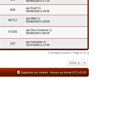
06/08/2026 à 17:25
par
EricR
634
05/08/2026 à 20:09
par
MMJ
95717
05/08/2026 à 18:08
par
Don Cortisone
47335
05/08/2026 à 08:29
par
honeybee
107
31/07/2026 à 17:29
5 résultats trouvés • Page
1
sur
1
Aller à
Supprimer les cookies
Heures au format
UTC+01:00