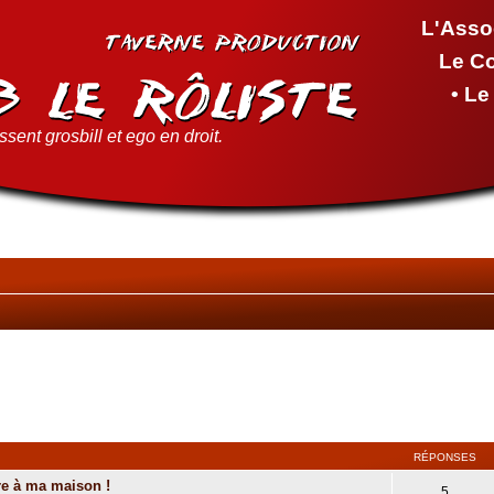
L'Asso
Le C
• L
sent grosbill et ego en droit.
RÉPONSES
re à ma maison !
5