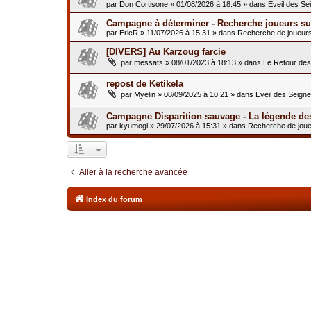
par
Don Cortisone
»
01/08/2026 à 18:45
» dans
Eveil des Se
Campagne à déterminer - Recherche joueurs sur
par
EricR
»
11/07/2026 à 15:31
» dans
Recherche de joueur
[DIVERS] Au Karzoug farcie
par
messats
»
08/01/2023 à 18:13
» dans
Le Retour de
repost de Ketikela
par
Myelin
»
08/09/2025 à 10:21
» dans
Eveil des Seign
Campagne Disparition sauvage - La légende de
par
kyumogi
»
29/07/2026 à 15:31
» dans
Recherche de jou
Aller à la recherche avancée
Index du forum