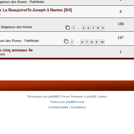
igneurs des Runes - Pathfinder
 La Beaujoire/St-Joseph à Nantes [0/4]
8
s
168
s Seigneurs des Runes
1
5
6
7
8
9
…
197
eurs des Runes - Pathfinder
1
6
7
8
9
10
…
s cinq anneaux 4e
1
eurs
Développé par
phpBB
® Forum Software © phpBB Limited
Traduit par
phpBB-fr.com
Confidentialité
|
Conditions