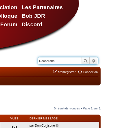
ciation
Les Partenaires
olloque
Bob JDR
e Forum
Discord
Rechercher
Recherche avancé
S’enregistrer
Connexion
5 résultats trouvés • Page
1
sur
1
VUES
DERNIER MESSAGE
par
Don Cortisone
121