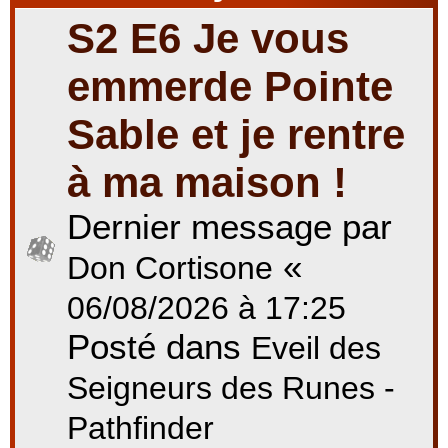
S2 E6 Je vous
r
emmerde Pointe
Sable et je rentre
c
à ma maison !
Dernier message par
h
«
Don Cortisone
e
06/08/2026 à 17:25
Posté dans
Eveil des
r
Seigneurs des Runes -
Pathfinder