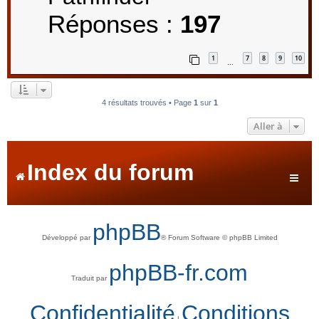
Réponses :
197
1
7
8
9
10
…
4 résultats trouvés • Page
1
sur
1
Aller à
Index du forum
phpBB
Développé par
® Forum Software © phpBB Limited
phpBB-fr.com
Traduit par
Confidentialité
Conditions
|