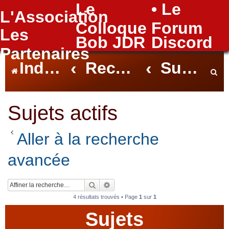
Le
• Le
L'Association
FAQ
Colloque
Forum
Les
Bob JDR
Discord
Partenaires
Index du forum
Rechercher
Sujets actifs
e
Sujets actifs
Aller à la recherche
c
avancée
h
Rechercher
Recherche avancée
4 résultats trouvés • Page
1
sur
1
Sujets
e