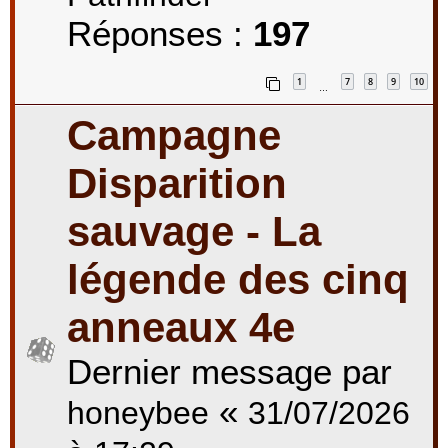
Réponses :
197
1
7
8
9
10
…
Campagne
Disparition
sauvage - La
légende des cinq
anneaux 4e
Dernier message par
«
honeybee
31/07/2026