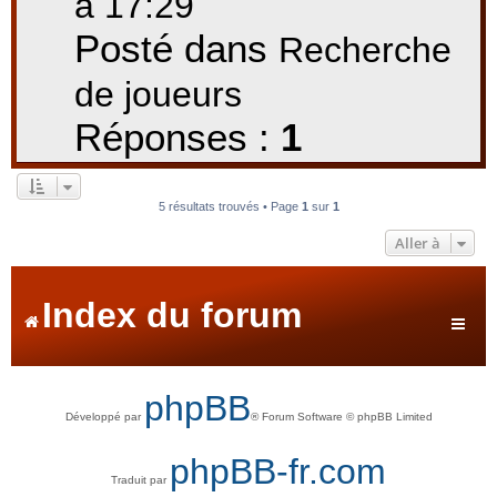
à 17:29
Posté dans
Recherche
de joueurs
Réponses :
1
5 résultats trouvés • Page
1
sur
1
Aller à
Index du forum
phpBB
Développé par
® Forum Software © phpBB Limited
phpBB-fr.com
Traduit par