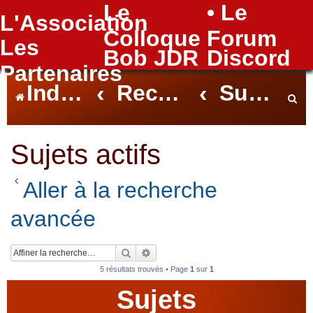
Le
• Le
L'Association
FAQ
Colloque
Forum
Les
Bob JDR
Discord
Partenaires
Index du forum
Rechercher
Sujets actifs
e
Sujets actifs
Aller à la recherche
c
avancée
h
Rechercher
Recherche avancée
5 résultats trouvés • Page
1
sur
1
Sujets
e