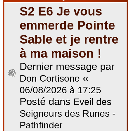
S2 E6 Je vous
r
emmerde Pointe
Sable et je rentre
c
à ma maison !
Dernier message par
h
«
Don Cortisone
e
06/08/2026 à 17:25
Posté dans
Eveil des
r
Seigneurs des Runes -
Pathfinder