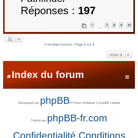
Réponses :
197
1
7
8
9
10
…
4 résultats trouvés • Page
1
sur
1
Aller à
Index du forum
phpBB
Développé par
® Forum Software © phpBB Limited
phpBB-fr.com
Traduit par
Confidentialité
Conditions
|