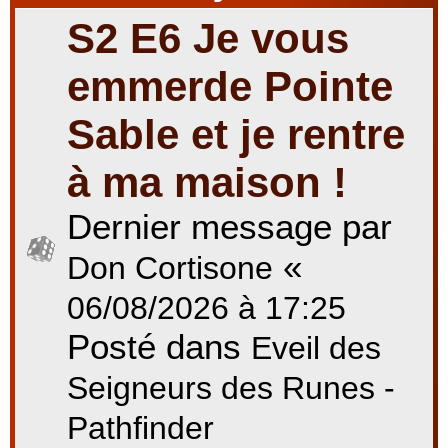
S2 E6 Je vous
r
emmerde Pointe
Sable et je rentre
c
à ma maison !
Dernier message par
h
«
Don Cortisone
e
06/08/2026 à 17:25
Posté dans
Eveil des
r
Seigneurs des Runes -
Pathfinder