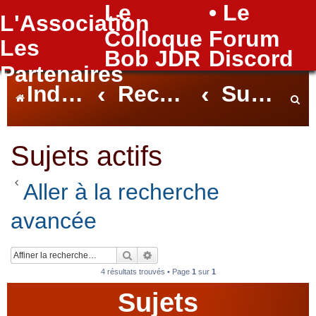
Le
• Le
L'Association
FAQ
Colloque
Forum
Les
Bob JDR
Discord
Partenaires
Index du forum
Rechercher
Sujets actifs
e
Sujets actifs
Aller à la recherche
c
avancée
h
Rechercher
Recherche avancée
4 résultats trouvés • Page
1
sur
1
Sujets
e