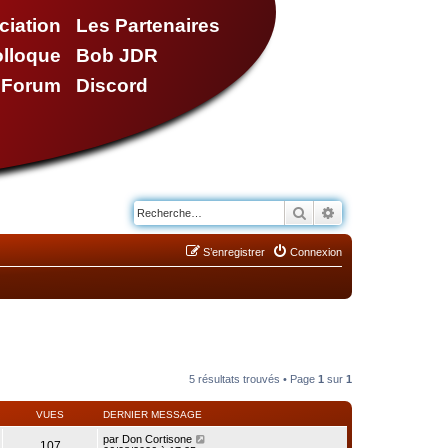
ciation
Les Partenaires
olloque
Bob JDR
e Forum
Discord
Rechercher
Recherche avancé
S’enregistrer
Connexion
5 résultats trouvés • Page
1
sur
1
VUES
DERNIER MESSAGE
par
Don Cortisone
107