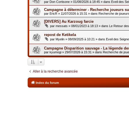
par
Don Cortisone
»
01/08/2026 à 18:45
» dans
Eveil des Se
Campagne à déterminer - Recherche joueurs sur
par
EricR
»
11/07/2026 à 15:31
» dans
Recherche de joueur
[DIVERS] Au Karzoug farcie
par
messats
»
08/01/2023 à 18:13
» dans
Le Retour de
repost de Ketikela
par
Myelin
»
08/09/2025 à 10:21
» dans
Eveil des Seign
Campagne Disparition sauvage - La légende de
par
kyumogi
»
29/07/2026 à 15:31
» dans
Recherche de jou
Aller à la recherche avancée
Index du forum