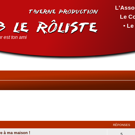
L'Asso
Le C
• L
r est ton ami
RÉPONSES
re à ma maison !
5