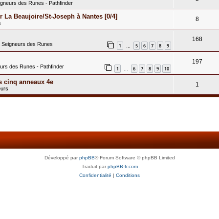
igneurs des Runes - Pathfinder
 La Beaujoire/St-Joseph à Nantes [0/4]
8
s
168
s Seigneurs des Runes
1
5
6
7
8
9
…
197
eurs des Runes - Pathfinder
1
6
7
8
9
10
…
s cinq anneaux 4e
1
eurs
Développé par
phpBB
® Forum Software © phpBB Limited
Traduit par
phpBB-fr.com
Confidentialité
|
Conditions