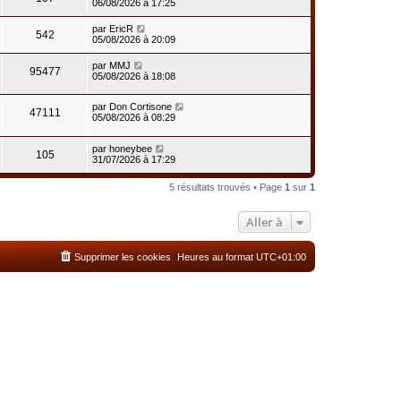
06/08/2026 à 17:25
par
EricR
542
05/08/2026 à 20:09
par
MMJ
95477
05/08/2026 à 18:08
par
Don Cortisone
47111
05/08/2026 à 08:29
par
honeybee
105
31/07/2026 à 17:29
5 résultats trouvés • Page
1
sur
1
Aller à
Supprimer les cookies
Heures au format
UTC+01:00