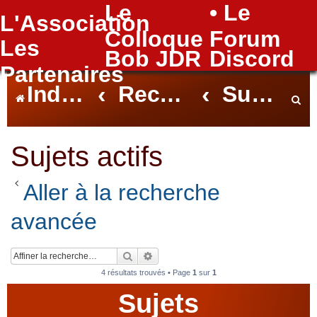
Le
• Le
L'Association
FAQ
Colloque
Forum
Les
Bob JDR
Discord
Partenaires
Index du forum
Rechercher
Sujets actifs
e
Sujets actifs
Aller à la recherche
c
avancée
h
Rechercher
Recherche avancée
4 résultats trouvés • Page
1
sur
1
Sujets
e