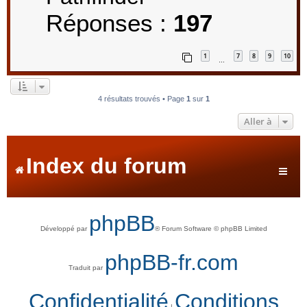
Réponses :
197
1
7
8
9
10
…
4 résultats trouvés • Page
1
sur
1
Aller à
Index du forum
phpBB
Développé par
® Forum Software © phpBB Limited
phpBB-fr.com
Traduit par
Confidentialité
Conditions
|