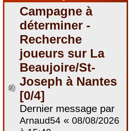
Campagne à
r
déterminer -
Recherche
c
joueurs sur La
Beaujoire/St-
h
Joseph à Nantes
e
[0/4]
Dernier message par
r
«
Arnaud54
08/08/2026