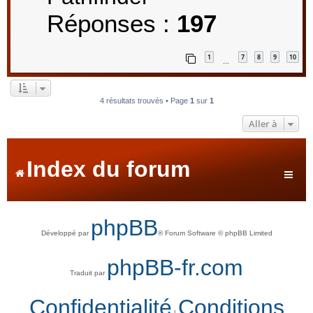
Réponses :
197
1
7
8
9
10
…
4 résultats trouvés • Page
1
sur
1
Aller à
Index du forum
phpBB
Développé par
® Forum Software © phpBB Limited
phpBB-fr.com
Traduit par
Confidentialité
Conditions
|