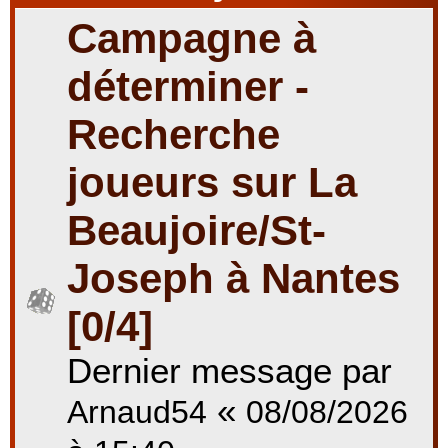
Campagne à
r
déterminer -
Recherche
c
joueurs sur La
Beaujoire/St-
h
Joseph à Nantes
e
[0/4]
Dernier message par
r
«
Arnaud54
08/08/2026