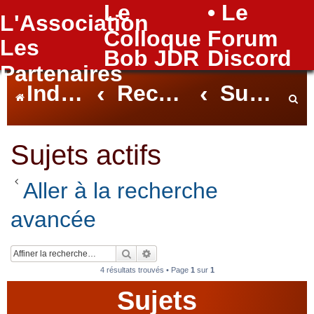
Le
• Le
L'Association
FAQ
Colloque
Forum
Les
Bob JDR
Discord
Partenaires
Index du forum
Rechercher
Sujets actifs
e
Sujets actifs
Aller à la recherche
c
avancée
h
Rechercher
Recherche avancée
4 résultats trouvés • Page
1
sur
1
Sujets
e