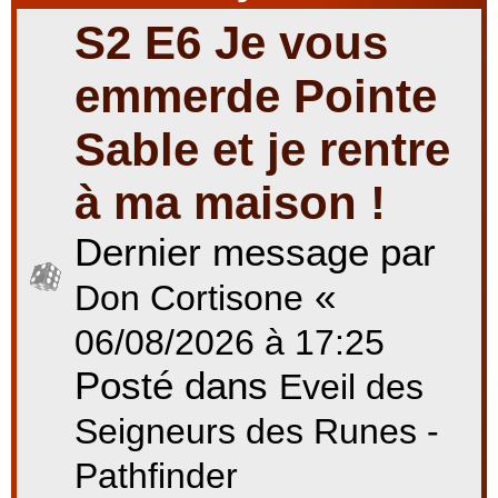
S2 E6 Je vous
r
emmerde Pointe
Sable et je rentre
c
à ma maison !
Dernier message par
h
«
Don Cortisone
e
06/08/2026 à 17:25
Posté dans
Eveil des
r
Seigneurs des Runes -
Pathfinder