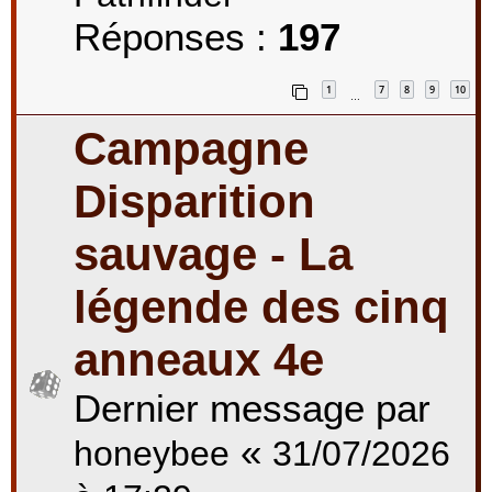
Réponses :
197
1
7
8
9
10
…
Campagne
Disparition
sauvage - La
légende des cinq
anneaux 4e
Dernier message par
«
honeybee
31/07/2026