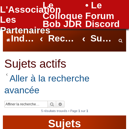
Le
• Le
L'Association
FAQ
Colloque
Forum
Les
Bob JDR
Discord
Partenaires
Index du forum
Rechercher
Sujets actifs
e
Sujets actifs
Aller à la recherche
c
avancée
h
Rechercher
Recherche avancée
5 résultats trouvés • Page
1
sur
1
Sujets
e