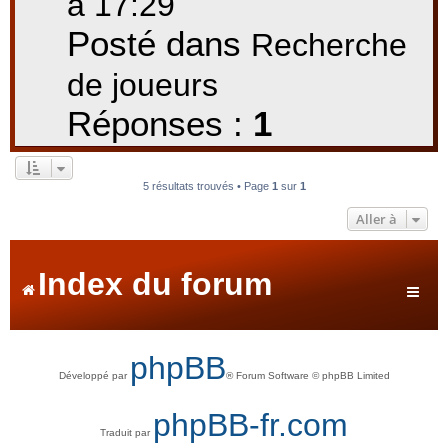
à 17:29
Posté dans
Recherche
de joueurs
Réponses :
1
5 résultats trouvés • Page
1
sur
1
Aller à
Index du forum
phpBB
Développé par
® Forum Software © phpBB Limited
phpBB-fr.com
Traduit par