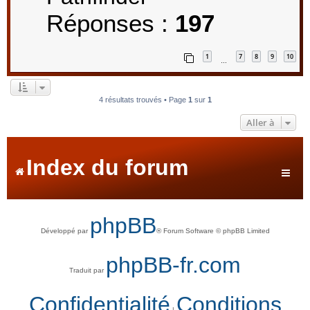
Réponses :
197
1
7
8
9
10
…
4 résultats trouvés • Page
1
sur
1
Aller à
Index du forum
phpBB
Développé par
® Forum Software © phpBB Limited
phpBB-fr.com
Traduit par
Confidentialité
Conditions
|