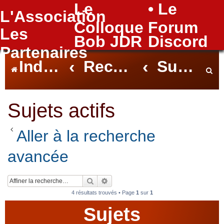
Le
• Le
L'Association
FAQ
Colloque
Forum
Les
Bob JDR
Discord
Partenaires
Index du forum
Rechercher
Sujets actifs
e
Sujets actifs
Aller à la recherche
c
avancée
h
Rechercher
Recherche avancée
4 résultats trouvés • Page
1
sur
1
Sujets
e