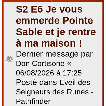
S2 E6 Je vous
r
emmerde Pointe
Sable et je rentre
c
à ma maison !
Dernier message par
h
«
Don Cortisone
e
06/08/2026 à 17:25
Posté dans
Eveil des
r
Seigneurs des Runes -
Pathfinder