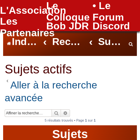
Le
• Le
L'Association
FAQ
Colloque
Forum
Les
Bob JDR
Discord
Partenaires
Index du forum
Rechercher
Sujets actifs
e
Sujets actifs
Aller à la recherche
c
avancée
h
Rechercher
Recherche avancée
5 résultats trouvés • Page
1
sur
1
Sujets
e