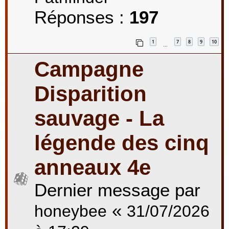
Réponses :
197
1
7
8
9
10
…
Campagne
Disparition
sauvage - La
légende des cinq
anneaux 4e
Dernier message par
«
honeybee
31/07/2026