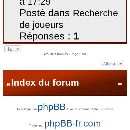
à 17:29
Posté dans
Recherche
de joueurs
Réponses :
1
5 résultats trouvés • Page
1
sur
1
Aller à
Index du forum
phpBB
Développé par
® Forum Software © phpBB Limited
phpBB-fr.com
Traduit par