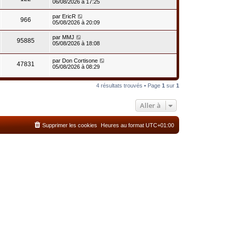
06/08/2026 à 17:25
par
EricR
966
05/08/2026 à 20:09
par
MMJ
95885
05/08/2026 à 18:08
par
Don Cortisone
47831
05/08/2026 à 08:29
4 résultats trouvés • Page
1
sur
1
Aller à
Supprimer les cookies
Heures au format
UTC+01:00