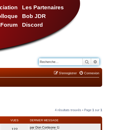
ciation
Les Partenaires
olloque
Bob JDR
e Forum
Discord
Rechercher
Recherche avancé
S’enregistrer
Connexion
4 résultats trouvés • Page
1
sur
1
VUES
DERNIER MESSAGE
par
Don Cortisone
122