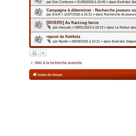
par
Don Cortisone
»
01/08/2026 à 18:45
» dans
Eveil des Se
Campagne à déterminer - Recherche joueurs sur
par
EricR
»
11/07/2026 à 15:31
» dans
Recherche de joueur
[DIVERS] Au Karzoug farcie
par
messats
»
08/01/2023 à 18:13
» dans
Le Retour de
repost de Ketikela
par
Myelin
»
08/09/2025 à 10:21
» dans
Eveil des Seign
Aller à la recherche avancée
Index du forum