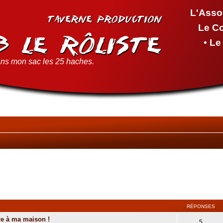
L'Asso
Le C
• L
ns mon sac les 25 haches.
RÉPONSES
re à ma maison !
5