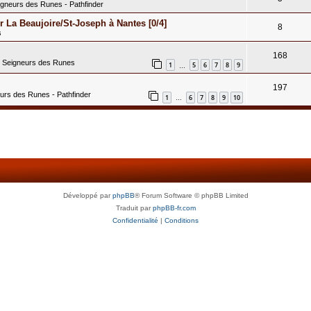
igneurs des Runes - Pathfinder
 La Beaujoire/St-Joseph à Nantes [0/4]
8
s
168
s Seigneurs des Runes
1
5
6
7
8
9
…
197
eurs des Runes - Pathfinder
1
6
7
8
9
10
…
Développé par
phpBB
® Forum Software © phpBB Limited
Traduit par
phpBB-fr.com
Confidentialité
|
Conditions