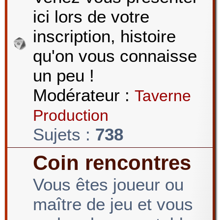
ici lors de votre
r
inscription, histoire
qu'on vous connaisse
c
un peu !
Modérateur :
Taverne
h
Production
Sujets :
738
e
Coin rencontres
Vous êtes joueur ou
r
maître de jeu et vous