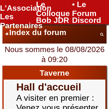
Le
• Le
L'Association
FAQ
Colloque
Forum
Les
Bob JDR
Discord
Partenaires
Index du forum
Nous sommes le 08/08/2026
e
à 09:20
c
Taverne
Hall d'accueil
h
A visiter en premier :
Venez vous présenter
e