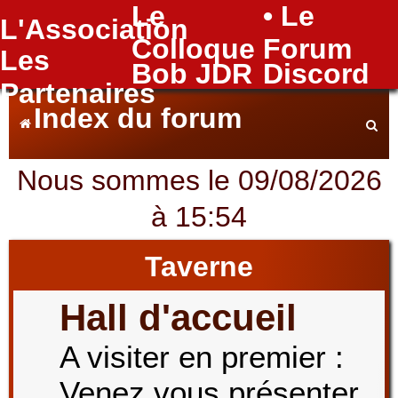
Le
• Le
L'Association
FAQ
Colloque
Forum
Les
Bob JDR
Discord
Partenaires
Index du forum
Nous sommes le 09/08/2026
e
à 15:54
c
Taverne
Hall d'accueil
h
A visiter en premier :
Venez vous présenter
e