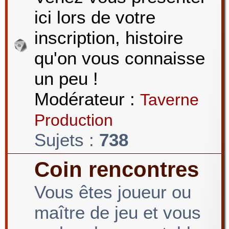
ici lors de votre
r
inscription, histoire
qu'on vous connaisse
c
un peu !
Modérateur :
Taverne
h
Production
Sujets :
738
e
Coin rencontres
Vous êtes joueur ou
r
maître de jeu et vous