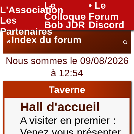
Le
• Le
L'Association
FAQ
Colloque
Forum
Les
Bob JDR
Discord
Partenaires
Index du forum
Nous sommes le 09/08/2026
e
à 12:54
c
Taverne
Hall d'accueil
h
A visiter en premier :
Venez vous présenter
e