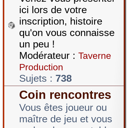
ici lors de votre
r
inscription, histoire
qu'on vous connaisse
c
un peu !
Modérateur :
Taverne
h
Production
Sujets :
738
e
Coin rencontres
Vous êtes joueur ou
r
maître de jeu et vous