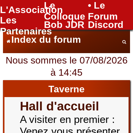
Le
• Le
L'Association
FAQ
Colloque
Forum
Les
Bob JDR
Discord
Partenaires
Index du forum
Nous sommes le 07/08/2026
e
à 14:45
c
Taverne
Hall d'accueil
h
A visiter en premier :
Venez vous présenter
e