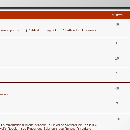
SUJETS
46
uronne putréfiée
,
Pathfinder - Kingmaker
,
Pathfinder : Le conseil
31
10
5
40
owrun
7
118
La malédiction du trône écarlate
,
Le Val de Sombrelune
,
Skull &
Hell's Rebels
,
Le Retour des Seigneurs des Runes
,
Ironfang