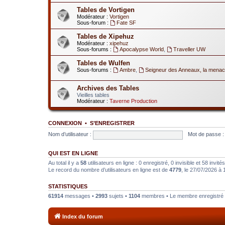
Tables de Vortigen
Modérateur :
Vortigen
Sous-forum :
Fate SF
Tables de Xipehuz
Modérateur :
xipehuz
Sous-forums :
Apocalypse World
,
Traveller UW
Tables de Wulfen
Sous-forums :
Ambre
,
Seigneur des Anneaux, la menac
Archives des Tables
Vieilles tables
Modérateur :
Taverne Production
CONNEXION
•
S’ENREGISTRER
Nom d’utilisateur :
Mot de passe :
QUI EST EN LIGNE
Au total il y a
58
utilisateurs en ligne : 0 enregistré, 0 invisible et 58 invi
Le record du nombre d’utilisateurs en ligne est de
4779
, le 27/07/2026 à 
STATISTIQUES
61914
messages •
2993
sujets •
1104
membres • Le membre enregistré l
Index du forum