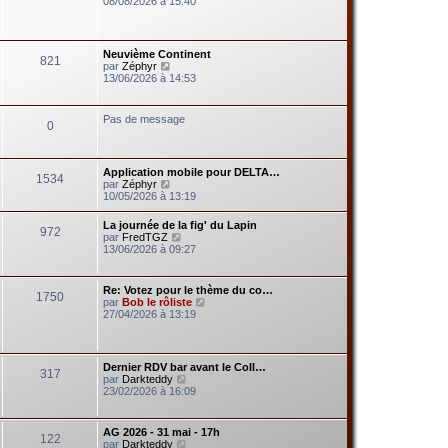
08/08/2026 à 15:40
d
i
e
r
r
l
n
e
Neuvième Continent
i
821
d
V
par
Zéphyr
e
e
o
13/06/2026 à 14:53
r
r
i
m
n
r
e
i
l
s
Pas de message
e
0
e
s
r
d
a
m
e
g
e
r
e
s
Application mobile pour DELTA…
n
1534
s
V
par
Zéphyr
i
a
o
10/05/2026 à 13:19
e
g
i
r
e
r
m
La journée de la fig' du Lapin
972
l
e
V
par
FredTGZ
e
s
o
13/06/2026 à 09:27
d
s
i
e
a
r
r
g
l
Re: Votez pour le thème du co…
n
e
1750
e
V
par
Bob le rôliste
i
d
o
27/04/2026 à 13:19
e
e
i
r
r
r
m
n
l
e
i
e
s
Dernier RDV bar avant le Coll…
e
317
d
s
V
par
Darkteddy
r
e
a
o
23/02/2026 à 16:09
m
r
g
i
e
n
e
r
s
i
l
s
AG 2026 - 31 mai - 17h
e
122
e
a
V
par
Darkteddy
r