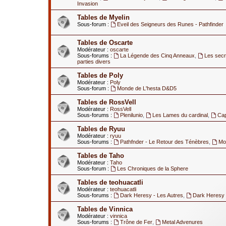
Invasion
Tables de Myelin
Sous-forum :
Eveil des Seigneurs des Runes - Pathfinder
Tables de Oscarte
Modérateur :
oscarte
Sous-forums :
La Légende des Cinq Anneaux
,
Les secr
parties divers
Tables de Poly
Modérateur :
Poly
Sous-forum :
Monde de L'hesta D&D5
Tables de RossVell
Modérateur :
RossVell
Sous-forums :
Plenilunio
,
Les Lames du cardinal
,
Ca
Tables de Ryuu
Modérateur :
ryuu
Sous-forums :
Pathfnder - Le Retour des Ténèbres
,
Mod
Tables de Taho
Modérateur :
Taho
Sous-forum :
Les Chroniques de la Sphere
Tables de teohuacatli
Modérateur :
teohuacatli
Sous-forums :
Dark Heresy - Les Autres
,
Dark Heresy 
Tables de Vinnica
Modérateur :
vinnica
Sous-forums :
Trône de Fer
,
Metal Advenures