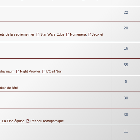
22
20
ets de la septième mer
,
Star Wars Edge
,
Numenéra
,
Jeux et
16
55
pharnaum
,
Night Prowler
,
L'Oeil Noir
8
ule de l'été
30
38
- La Fine équipe
,
Réseau Astropathique
11