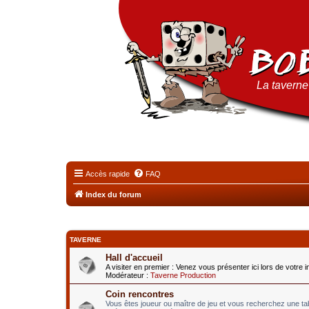
La taverne 
Accès rapide
FAQ
Index du forum
TAVERNE
Hall d'accueil
A visiter en premier : Venez vous présenter ici lors de votre 
Modérateur :
Taverne Production
Coin rencontres
Vous êtes joueur ou maître de jeu et vous recherchez une t