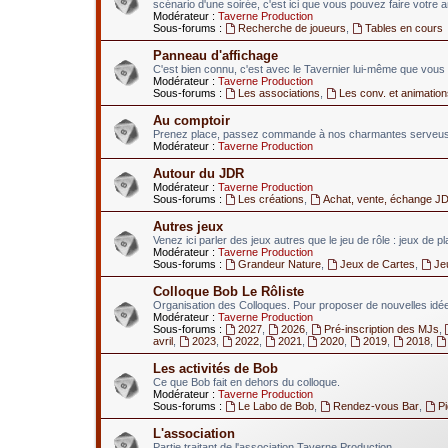
scénario d'une soirée, c'est ici que vous pouvez faire votre 
Modérateur :
Taverne Production
Sous-forums :
Recherche de joueurs
,
Tables en cours
Panneau d'affichage
C'est bien connu, c'est avec le Tavernier lui-même que vous 
Modérateur :
Taverne Production
Sous-forums :
Les associations
,
Les conv. et animation
Au comptoir
Prenez place, passez commande à nos charmantes serveuses
Modérateur :
Taverne Production
Autour du JDR
Modérateur :
Taverne Production
Sous-forums :
Les créations
,
Achat, vente, échange J
Autres jeux
Venez ici parler des jeux autres que le jeu de rôle : jeux de p
Modérateur :
Taverne Production
Sous-forums :
Grandeur Nature
,
Jeux de Cartes
,
Je
Colloque Bob Le Rôliste
Organisation des Colloques. Pour proposer de nouvelles idées
Modérateur :
Taverne Production
Sous-forums :
2027
,
2026
,
Pré-inscription des MJs
,
avril
,
2023
,
2022
,
2021
,
2020
,
2019
,
2018
,
Les activités de Bob
Ce que Bob fait en dehors du colloque.
Modérateur :
Taverne Production
Sous-forums :
Le Labo de Bob
,
Rendez-vous Bar
,
P
L'association
Partie traitant de l'association Taverne Production.