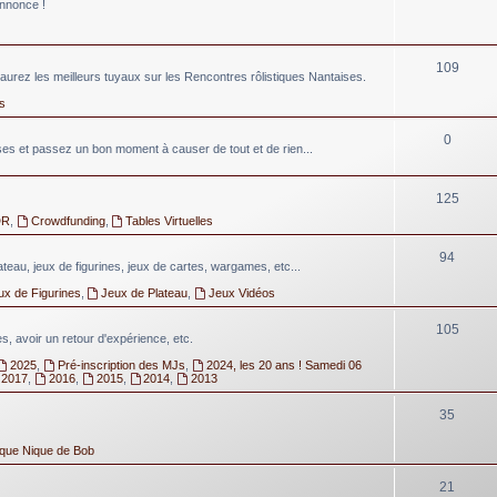
annonce !
109
aurez les meilleurs tuyaux sur les Rencontres rôlistiques Nantaises.
s
0
 et passez un bon moment à causer de tout et de rien...
125
DR
,
Crowdfunding
,
Tables Virtuelles
94
lateau, jeux de figurines, jeux de cartes, wargames, etc...
ux de Figurines
,
Jeux de Plateau
,
Jeux Vidéos
105
, avoir un retour d'expérience, etc.
2025
,
Pré-inscription des MJs
,
2024, les 20 ans ! Samedi 06
2017
,
2016
,
2015
,
2014
,
2013
35
ique Nique de Bob
21