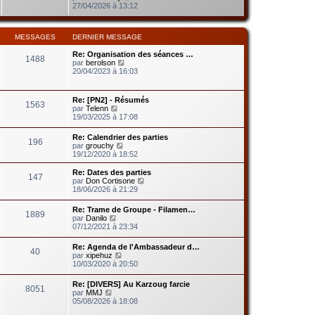
d
g
o
27/04/2026 à 13:12
m
e
e
i
e
r
r
s
n
l
s
i
MESSAGES
DERNIER MESSAGE
e
a
e
d
g
r
Re: Organisation des séances …
e
e
1488
m
V
par
berolson
r
e
o
20/04/2023 à 16:03
n
s
i
i
s
r
e
a
l
r
Re: [PN2] - Résumés
g
1563
e
m
V
par
Telenn
e
d
e
o
19/03/2025 à 17:08
e
s
i
r
s
r
Re: Calendrier des parties
n
a
196
l
V
par
grouchy
i
g
e
o
19/12/2020 à 18:52
e
e
d
i
r
e
r
m
Re: Dates des parties
r
147
l
e
V
par
Don Cortisone
n
e
s
o
18/06/2026 à 21:29
i
d
s
i
e
e
a
r
r
Re: Trame de Groupe - Filamen…
r
1889
g
l
V
m
par
Danilo
n
e
e
o
e
07/12/2021 à 23:34
i
d
i
s
e
e
r
s
r
Re: Agenda de l'Ambassadeur d…
r
40
l
a
V
m
par
xipehuz
n
e
g
o
e
10/03/2020 à 20:50
i
d
e
i
s
e
e
r
s
r
Re: [DIVERS] Au Karzoug farcie
r
8051
l
a
m
V
par
MMJ
n
e
g
e
o
05/08/2026 à 18:08
i
d
e
s
i
e
e
s