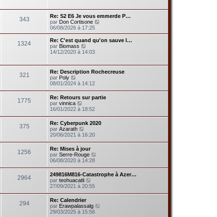
r
r
r
a
l
m
n
g
e
e
Re: S2 E6 Je vous emmerde P…
i
e
343
d
s
V
par
Don Cortisone
e
e
s
o
06/08/2026 à 17:25
r
r
a
i
m
n
g
r
e
Re: C'est quand qu'on sauve l…
i
1324
e
l
s
V
par
Biomass
e
e
s
o
14/12/2020 à 14:03
r
d
a
i
m
e
g
r
e
r
e
l
s
Re: Description Rochecreuse
n
321
e
V
s
par
Poly
i
d
o
a
08/01/2024 à 14:12
e
e
i
g
r
r
r
e
m
Re: Retours sur partie
n
1775
l
V
e
par
vinnica
i
e
o
s
16/01/2022 à 18:52
e
d
i
s
r
e
r
a
m
Re: Cyberpunk 2020
r
375
l
g
e
V
par
Azarath
n
e
e
s
o
20/06/2021 à 16:20
i
d
s
i
e
e
a
r
r
Re: Mises à jour
r
g
1256
l
m
V
par
Serre-Rouge
n
e
e
e
o
06/08/2020 à 14:28
i
d
s
i
e
e
s
r
r
249816M816-Catastrophe à Azer…
r
a
2964
l
m
V
par
teohuacatli
n
g
e
e
o
27/09/2021 à 20:55
i
e
d
s
i
e
e
s
r
r
Re: Calendrier
r
a
294
l
m
V
par
Erawpalassalg
n
g
e
e
o
29/03/2025 à 15:56
i
e
d
s
i