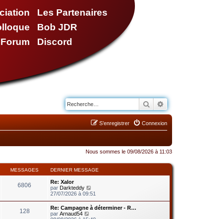
ciation
Les Partenaires
olloque
Bob JDR
e Forum
Discord
Rechercher
Recherche avancé
S’enregistrer
Connexion
Nous sommes le 09/08/2026 à 11:03
MESSAGES
DERNIER MESSAGE
Re: Xalor
6806
V
par
Darkteddy
o
27/07/2026 à 09:51
i
r
Re: Campagne à déterminer - R…
128
l
V
par
Arnaud54
e
o