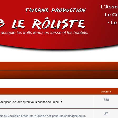
L'Asso
Le C
• L
accepte les trolls tenus en laisse et les hobbits.
SUJETS
738
inscription, histoire qu'on vous connaisse un peu !
27
able ou voulez en créer une ? Que ce soit pour une campagne ou un