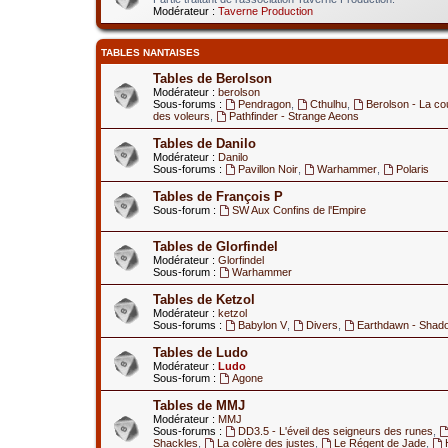
Modérateur :
Taverne Production
TABLES NANTAISES
Tables de Berolson
Modérateur :
berolson
Sous-forums :
Pendragon
,
Cthulhu
,
Berolson - La co
des voleurs
,
Pathfinder - Strange Aeons
Tables de Danilo
Modérateur :
Danilo
Sous-forums :
Pavillon Noir
,
Warhammer
,
Polaris
Tables de François P
Sous-forum :
SW Aux Confins de l'Empire
Tables de Glorfindel
Modérateur :
Glorfindel
Sous-forum :
Warhammer
Tables de Ketzol
Modérateur :
ketzol
Sous-forums :
Babylon V
,
Divers
,
Earthdawn - Shad
Tables de Ludo
Modérateur :
Ludo
Sous-forum :
Agone
Tables de MMJ
Modérateur :
MMJ
Sous-forums :
DD3.5 - L'éveil des seigneurs des runes
,
Shackles
,
La colère des justes
,
Le Régent de Jade
,