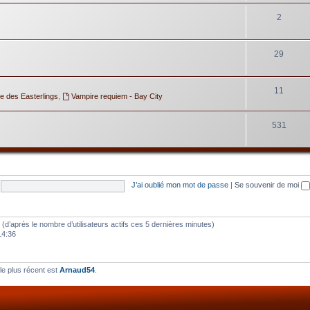
2
29
11
e des Easterlings
,
Vampire requiem - Bay City
531
J’ai oublié mon mot de passe
|
Se souvenir de moi
tés (d’après le nombre d’utilisateurs actifs ces 5 dernières minutes)
14:36
e plus récent est
Arnaud54
.