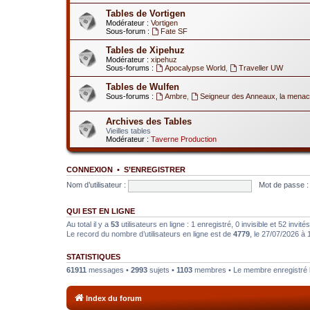
Tables de Vortigen
Modérateur :
Vortigen
Sous-forum :
Fate SF
Tables de Xipehuz
Modérateur :
xipehuz
Sous-forums :
Apocalypse World
,
Traveller UW
Tables de Wulfen
Sous-forums :
Ambre
,
Seigneur des Anneaux, la menac
Archives des Tables
Vieilles tables
Modérateur :
Taverne Production
CONNEXION
•
S’ENREGISTRER
Nom d’utilisateur :
Mot de passe :
QUI EST EN LIGNE
Au total il y a
53
utilisateurs en ligne : 1 enregistré, 0 invisible et 52 invi
Le record du nombre d’utilisateurs en ligne est de
4779
, le 27/07/2026 à 
STATISTIQUES
61911
messages •
2993
sujets •
1103
membres • Le membre enregistré l
Index du forum