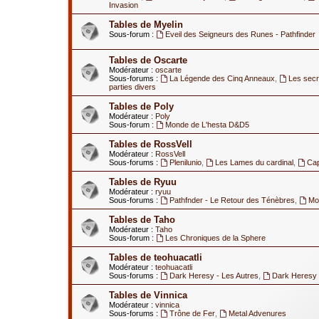
Invasion
Tables de Myelin
Sous-forum :
Eveil des Seigneurs des Runes - Pathfinder
Tables de Oscarte
Modérateur :
oscarte
Sous-forums :
La Légende des Cinq Anneaux
,
Les secr
parties divers
Tables de Poly
Modérateur :
Poly
Sous-forum :
Monde de L'hesta D&D5
Tables de RossVell
Modérateur :
RossVell
Sous-forums :
Plenilunio
,
Les Lames du cardinal
,
Ca
Tables de Ryuu
Modérateur :
ryuu
Sous-forums :
Pathfnder - Le Retour des Ténèbres
,
Mod
Tables de Taho
Modérateur :
Taho
Sous-forum :
Les Chroniques de la Sphere
Tables de teohuacatli
Modérateur :
teohuacatli
Sous-forums :
Dark Heresy - Les Autres
,
Dark Heresy 
Tables de Vinnica
Modérateur :
vinnica
Sous-forums :
Trône de Fer
,
Metal Advenures