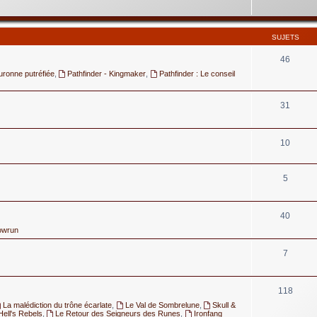
SUJETS
46
uronne putréfiée
,
Pathfinder - Kingmaker
,
Pathfinder : Le conseil
31
10
5
40
owrun
7
118
La malédiction du trône écarlate
,
Le Val de Sombrelune
,
Skull &
Hell's Rebels
,
Le Retour des Seigneurs des Runes
,
Ironfang