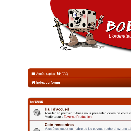
L'ordinateu
Accès rapide
FAQ
Index du forum
TAVERNE
Hall d'accueil
A visiter en premier : Venez vous présenter ici lors de votre 
Modérateur :
Taverne Production
Coin rencontres
Vous êtes joueur ou maître de jeu et vous recherchez une t