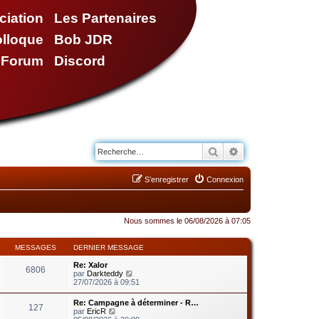
ciation
Les Partenaires
olloque
Bob JDR
e Forum
Discord
Rechercher
Recherche avancé
S’enregistrer
Connexion
Nous sommes le 06/08/2026 à 07:05
MESSAGES
DERNIER MESSAGE
Re: Xalor
6806
V
par
Darkteddy
o
27/07/2026 à 09:51
i
r
Re: Campagne à déterminer - R…
127
l
V
par
EricR
e
o