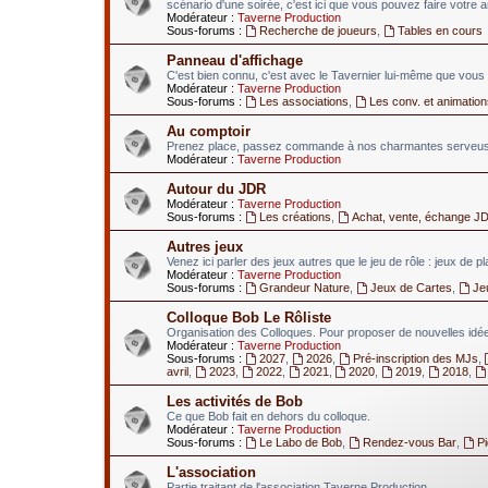
scénario d'une soirée, c'est ici que vous pouvez faire votre 
Modérateur :
Taverne Production
Sous-forums :
Recherche de joueurs
,
Tables en cours
Panneau d'affichage
C'est bien connu, c'est avec le Tavernier lui-même que vous 
Modérateur :
Taverne Production
Sous-forums :
Les associations
,
Les conv. et animation
Au comptoir
Prenez place, passez commande à nos charmantes serveuses
Modérateur :
Taverne Production
Autour du JDR
Modérateur :
Taverne Production
Sous-forums :
Les créations
,
Achat, vente, échange J
Autres jeux
Venez ici parler des jeux autres que le jeu de rôle : jeux de p
Modérateur :
Taverne Production
Sous-forums :
Grandeur Nature
,
Jeux de Cartes
,
Je
Colloque Bob Le Rôliste
Organisation des Colloques. Pour proposer de nouvelles idées
Modérateur :
Taverne Production
Sous-forums :
2027
,
2026
,
Pré-inscription des MJs
,
avril
,
2023
,
2022
,
2021
,
2020
,
2019
,
2018
,
Les activités de Bob
Ce que Bob fait en dehors du colloque.
Modérateur :
Taverne Production
Sous-forums :
Le Labo de Bob
,
Rendez-vous Bar
,
P
L'association
Partie traitant de l'association Taverne Production.