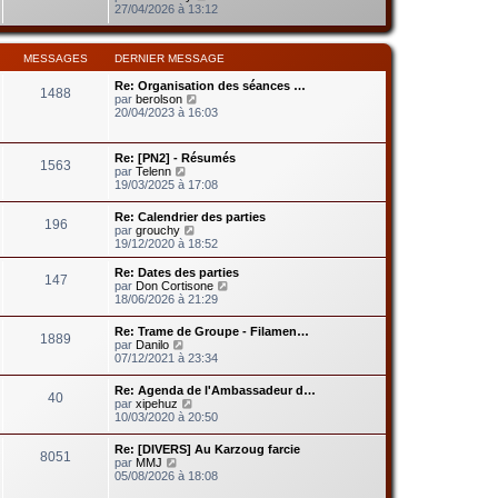
d
g
o
27/04/2026 à 13:12
m
e
e
i
e
r
r
s
n
l
s
i
MESSAGES
DERNIER MESSAGE
e
a
e
d
g
r
Re: Organisation des séances …
e
e
1488
m
V
par
berolson
r
e
o
20/04/2023 à 16:03
n
s
i
i
s
r
e
a
l
r
Re: [PN2] - Résumés
g
1563
e
m
V
par
Telenn
e
d
e
o
19/03/2025 à 17:08
e
s
i
r
s
r
Re: Calendrier des parties
n
a
196
l
V
par
grouchy
i
g
e
o
19/12/2020 à 18:52
e
e
d
i
r
e
r
m
Re: Dates des parties
r
147
l
e
V
par
Don Cortisone
n
e
s
o
18/06/2026 à 21:29
i
d
s
i
e
e
a
r
r
Re: Trame de Groupe - Filamen…
r
1889
g
l
V
m
par
Danilo
n
e
e
o
e
07/12/2021 à 23:34
i
d
i
s
e
e
r
s
r
Re: Agenda de l'Ambassadeur d…
r
40
l
a
V
m
par
xipehuz
n
e
g
o
e
10/03/2020 à 20:50
i
d
e
i
s
e
e
r
s
r
Re: [DIVERS] Au Karzoug farcie
r
8051
l
a
m
V
par
MMJ
n
e
g
e
o
05/08/2026 à 18:08
i
d
e
s
i
e
e
s