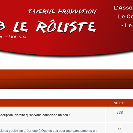
L'Asso
Le C
• L
r est ton ami
SUJETS
738
inscription, histoire qu'on vous connaisse un peu !
27
able ou voulez en créer une ? Que ce soit pour une campagne ou un