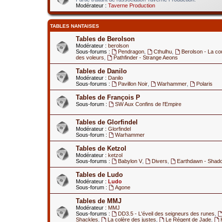
Modérateur :
Taverne Production
TABLES NANTAISES
Tables de Berolson
Modérateur :
berolson
Sous-forums :
Pendragon
,
Cthulhu
,
Berolson - La co
des voleurs
,
Pathfinder - Strange Aeons
Tables de Danilo
Modérateur :
Danilo
Sous-forums :
Pavillon Noir
,
Warhammer
,
Polaris
Tables de François P
Sous-forum :
SW Aux Confins de l'Empire
Tables de Glorfindel
Modérateur :
Glorfindel
Sous-forum :
Warhammer
Tables de Ketzol
Modérateur :
ketzol
Sous-forums :
Babylon V
,
Divers
,
Earthdawn - Shad
Tables de Ludo
Modérateur :
Ludo
Sous-forum :
Agone
Tables de MMJ
Modérateur :
MMJ
Sous-forums :
DD3.5 - L'éveil des seigneurs des runes
,
Shackles
,
La colère des justes
,
Le Régent de Jade
,