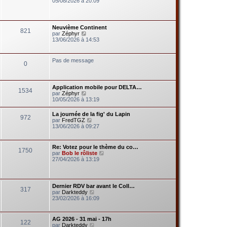
05/08/2026 à 20:09
d
i
e
r
r
l
n
e
Neuvième Continent
i
821
d
V
par
Zéphyr
e
e
o
13/06/2026 à 14:53
r
r
i
m
n
r
e
i
l
s
Pas de message
e
0
e
s
r
d
a
m
e
g
e
r
e
s
Application mobile pour DELTA…
n
1534
s
V
par
Zéphyr
i
a
o
10/05/2026 à 13:19
e
g
i
r
e
r
m
La journée de la fig' du Lapin
972
l
e
V
par
FredTGZ
e
s
o
13/06/2026 à 09:27
d
s
i
e
a
r
r
g
l
Re: Votez pour le thème du co…
n
e
1750
e
V
par
Bob le rôliste
i
d
o
27/04/2026 à 13:19
e
e
i
r
r
r
m
n
l
e
i
e
s
Dernier RDV bar avant le Coll…
e
317
d
s
V
par
Darkteddy
r
e
a
o
23/02/2026 à 16:09
m
r
g
i
e
n
e
r
s
i
l
s
AG 2026 - 31 mai - 17h
e
122
e
a
V
par
Darkteddy
r