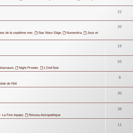
22
20
ets de la septième mer
,
Star Wars Edge
,
Numenéra
,
Jeux et
16
55
pharnaum
,
Night Prowler
,
L'Oeil Noir
8
ule de l'été
30
38
- La Fine équipe
,
Réseau Astropathique
11