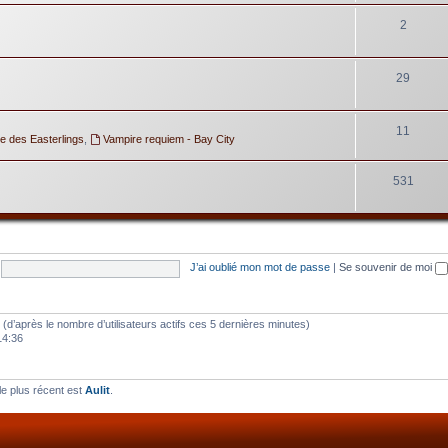
2
29
11
e des Easterlings
,
Vampire requiem - Bay City
531
J’ai oublié mon mot de passe
|
Se souvenir de moi
tés (d’après le nombre d’utilisateurs actifs ces 5 dernières minutes)
14:36
e plus récent est
Aulit
.