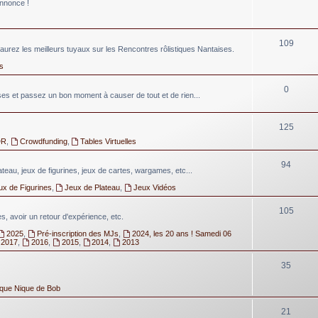
annonce !
109
aurez les meilleurs tuyaux sur les Rencontres rôlistiques Nantaises.
s
0
 et passez un bon moment à causer de tout et de rien...
125
DR
,
Crowdfunding
,
Tables Virtuelles
94
lateau, jeux de figurines, jeux de cartes, wargames, etc...
ux de Figurines
,
Jeux de Plateau
,
Jeux Vidéos
105
, avoir un retour d'expérience, etc.
2025
,
Pré-inscription des MJs
,
2024, les 20 ans ! Samedi 06
2017
,
2016
,
2015
,
2014
,
2013
35
ique Nique de Bob
21