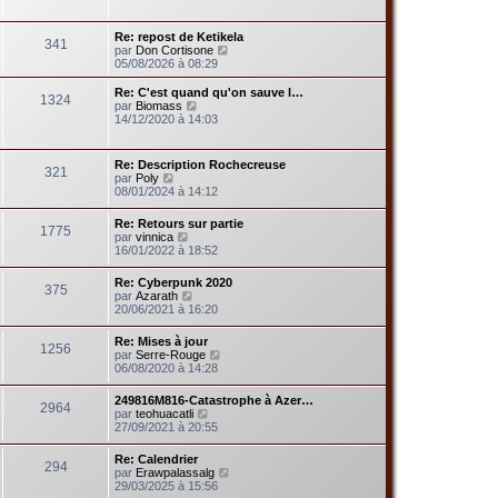
r
r
r
a
l
m
n
g
e
e
Re: repost de Ketikela
i
e
341
d
s
V
par
Don Cortisone
e
e
s
o
05/08/2026 à 08:29
r
r
a
i
m
n
g
r
e
Re: C'est quand qu'on sauve l…
i
1324
e
l
s
V
par
Biomass
e
e
s
o
14/12/2020 à 14:03
r
d
a
i
m
e
g
r
e
r
e
l
s
Re: Description Rochecreuse
n
321
e
V
s
par
Poly
i
d
o
a
08/01/2024 à 14:12
e
e
i
g
r
r
r
e
m
Re: Retours sur partie
n
1775
l
V
e
par
vinnica
i
e
o
s
16/01/2022 à 18:52
e
d
i
s
r
e
r
a
m
Re: Cyberpunk 2020
r
375
l
g
e
V
par
Azarath
n
e
e
s
o
20/06/2021 à 16:20
i
d
s
i
e
e
a
r
r
Re: Mises à jour
r
g
1256
l
m
V
par
Serre-Rouge
n
e
e
e
o
06/08/2020 à 14:28
i
d
s
i
e
e
s
r
r
249816M816-Catastrophe à Azer…
r
a
2964
l
m
V
par
teohuacatli
n
g
e
e
o
27/09/2021 à 20:55
i
e
d
s
i
e
e
s
r
r
Re: Calendrier
r
a
294
l
m
V
par
Erawpalassalg
n
g
e
e
o
29/03/2025 à 15:56
i
e
d
s
i