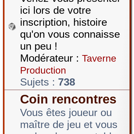
ici lors de votre
r
inscription, histoire
qu'on vous connaisse
c
un peu !
Modérateur :
Taverne
h
Production
Sujets :
738
e
Coin rencontres
Vous êtes joueur ou
r
maître de jeu et vous