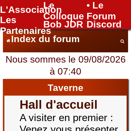
Le
• Le
L'Association
FAQ
Colloque
Forum
Les
Bob JDR
Discord
Partenaires
Index du forum
Nous sommes le 09/08/2026
e
à 07:40
c
Taverne
Hall d'accueil
h
A visiter en premier :
Venez vous présenter
e