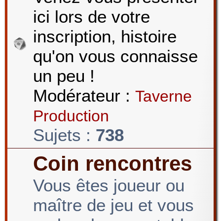
ici lors de votre
r
inscription, histoire
qu'on vous connaisse
c
un peu !
Modérateur :
Taverne
h
Production
Sujets :
738
e
Coin rencontres
Vous êtes joueur ou
r
maître de jeu et vous