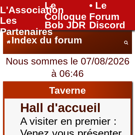
Le
• Le
L'Association
FAQ
Colloque
Forum
Les
Bob JDR
Discord
Partenaires
Index du forum
Nous sommes le 07/08/2026
e
à 06:46
c
Taverne
Hall d'accueil
h
A visiter en premier :
Venez vous présenter
e