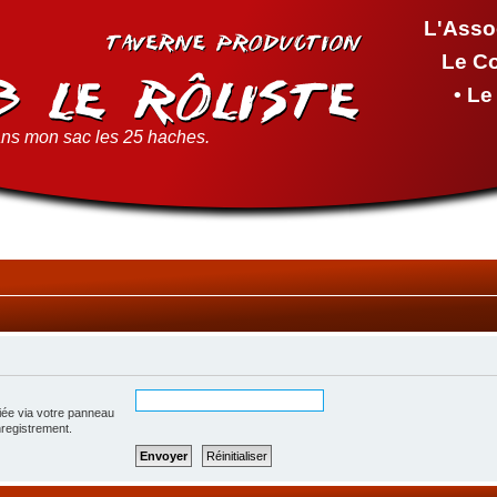
L'Asso
Le C
• L
ns mon sac les 25 haches.
iée via votre panneau
enregistrement.