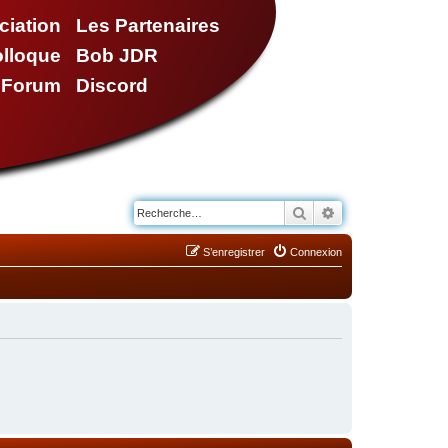
ciation
Les Partenaires
olloque
Bob JDR
e Forum
Discord
Rechercher
Recherche avancé
S’enregistrer
Connexion