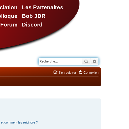
ciation
Les Partenaires
olloque
Bob JDR
e Forum
Discord
Rechercher
Recherche avancé
S’enregistrer
Connexion
s et comment les rejoindre ?