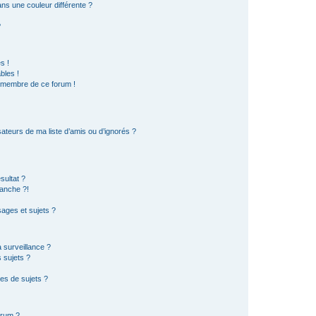
s une couleur différente ?
?
s !
bles !
n membre de ce forum !
ateurs de ma liste d’amis ou d’ignorés ?
sultat ?
anche ?!
ages et sujets ?
a surveillance ?
 sujets ?
es de sujets ?
orum ?