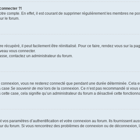
 connecter ?!
votre compte. En effet, il est courant de supprimer régulièrement les membres ne pos
ur le forum.
 récupéré, il peut facilement être réinitialisé. Pour ce faire, rendez vous sur la p
uveau vous connecter.
passe, contactez un administrateur du forum.
e connexion, vous ne resterez connecté que pendant une durée déterminée. Cela em
la case
Se souvenir de moi
lors de la connexion. Ce n’est pas recommandé si vous u
s cette case, cela signifie qu’un administrateur du forum a désactivé cette fonctionna
os paramètres d’authentification et votre connexion au forum. Ils fournissent aussi
teur du forum. Si vous rencontrez des problèmes de connexion ou de déconnexion, l