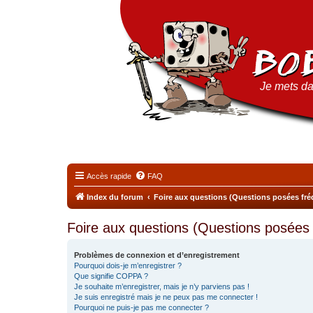
Je mets da
Accès rapide
FAQ
Index du forum
Foire aux questions (Questions posées f
Foire aux questions (Questions posée
Problèmes de connexion et d’enregistrement
Pourquoi dois-je m’enregistrer ?
Que signifie COPPA ?
Je souhaite m’enregistrer, mais je n’y parviens pas !
Je suis enregistré mais je ne peux pas me connecter !
Pourquoi ne puis-je pas me connecter ?