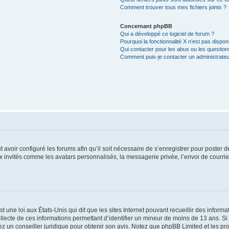
Comment trouver tous mes fichiers joints ?
Concernant phpBB
Qui a développé ce logiciel de forum ?
Pourquoi la fonctionnalité X n’est pas dispon
Qui contacter pour les abus ou les questio
Comment puis-je contacter un administrateu
t avoir configuré les forums afin qu’il soit nécessaire de s’enregistrer pour poster
x invités comme les avatars personnalisés, la messagerie privée, l’envoi de courri
t une loi aux États-Unis qui dit que les sites Internet pouvant recueillir des infor
ollecte de ces informations permettant d’identifier un mineur de moins de 13 ans. S
tez un conseiller juridique pour obtenir son avis. Notez que phpBB Limited et les pr