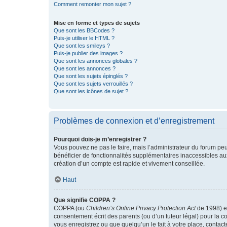
Comment remonter mon sujet ?
Mise en forme et types de sujets
Que sont les BBCodes ?
Puis-je utiliser le HTML ?
Que sont les smileys ?
Puis-je publier des images ?
Que sont les annonces globales ?
Que sont les annonces ?
Que sont les sujets épinglés ?
Que sont les sujets verrouillés ?
Que sont les icônes de sujet ?
Problèmes de connexion et d’enregistrement
Pourquoi dois-je m’enregistrer ?
Vous pouvez ne pas le faire, mais l’administrateur du forum peu
bénéficier de fonctionnalités supplémentaires inaccessibles au
création d’un compte est rapide et vivement conseillée.
Haut
Que signifie COPPA ?
COPPA (ou
Children’s Online Privacy Protection Act
de 1998) es
consentement écrit des parents (ou d’un tuteur légal) pour la c
vous enregistrez ou que quelqu’un le fait à votre place, contac