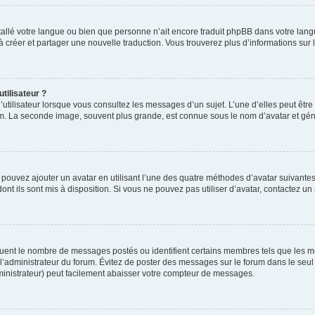
installé votre langue ou bien que personne n’ait encore traduit phpBB dans votre l
s à créer et partager une nouvelle traduction. Vous trouverez plus d’informations sur l
tilisateur ?
utilisateur lorsque vous consultez les messages d’un sujet. L’une d’elles peut êtr
rum. La seconde image, souvent plus grande, est connue sous le nom d’avatar et 
s pouvez ajouter un avatar en utilisant l’une des quatre méthodes d’avatar suivantes 
ont ils sont mis à disposition. Si vous ne pouvez pas utiliser d’avatar, contactez un
iquent le nombre de messages postés ou identifient certains membres tels que les 
ar l’administrateur du forum. Évitez de poster des messages sur le forum dans le seu
ministrateur) peut facilement abaisser votre compteur de messages.