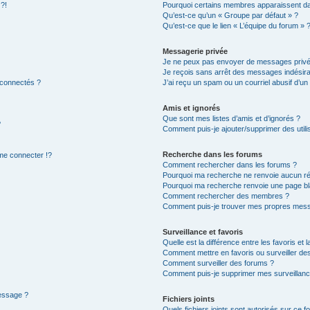
 ?!
Pourquoi certains membres apparaissent dan
Qu’est-ce qu’un « Groupe par défaut » ?
Qu’est-ce que le lien « L’équipe du forum » 
Messagerie privée
Je ne peux pas envoyer de messages privé
Je reçois sans arrêt des messages indésira
 connectés ?
J’ai reçu un spam ou un courriel abusif d’u
Amis et ignorés
Que sont mes listes d’amis et d’ignorés ?
?
Comment puis-je ajouter/supprimer des utilis
Recherche dans les forums
e connecter !?
Comment rechercher dans les forums ?
Pourquoi ma recherche ne renvoie aucun ré
Pourquoi ma recherche renvoie une page bl
Comment rechercher des membres ?
Comment puis-je trouver mes propres mess
Surveillance et favoris
Quelle est la différence entre les favoris et l
Comment mettre en favoris ou surveiller des
Comment surveiller des forums ?
Comment puis-je supprimer mes surveillanc
message ?
Fichiers joints
Quels fichiers joints sont autorisés sur ce f