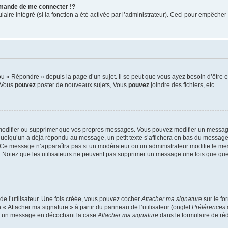
mande de me connecter !?
re intégré (si la fonction a été activée par l’administrateur). Ceci pour empêcher l’u
 « Répondre » depuis la page d’un sujet. Il se peut que vous ayez besoin d’être e
: Vous
pouvez
poster de nouveaux sujets, Vous
pouvez
joindre des fichiers, etc.
modifier ou supprimer que vos propres messages. Vous pouvez modifier un message
lqu’un a déjà répondu au message, un petit texte s’affichera en bas du message ind
n. Ce message n’apparaîtra pas si un modérateur ou un administrateur modifie le mes
ive. Notez que les utilisateurs ne peuvent pas supprimer un message une fois que qu
e l’utilisateur. Une fois créée, vous pouvez cocher
Attacher ma signature
sur le fo
 « Attacher ma signature » à partir du panneau de l’utilisateur (onglet
Préférences 
 à un message en décochant la case
Attacher ma signature
dans le formulaire de ré