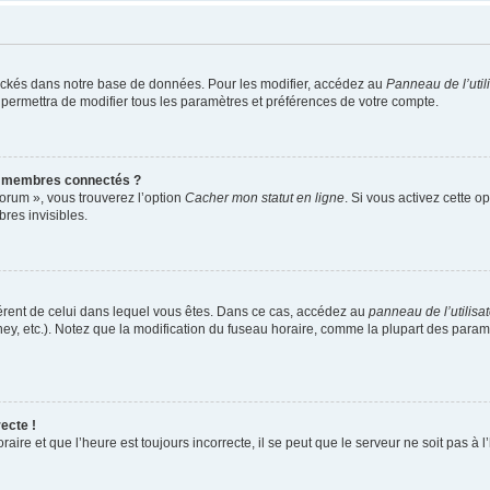
ockés dans notre base de données. Pour les modifier, accédez au
Panneau de l’util
 permettra de modifier tous les paramètres et préférences de votre compte.
s membres connectés ?
forum », vous trouverez l’option
Cacher mon statut en ligne
. Si vous activez cette o
es invisibles.
ifférent de celui dans lequel vous êtes. Dans ce cas, accédez au
panneau de l’utilisa
ney, etc.). Notez que la modification du fuseau horaire, comme la plupart des para
ecte !
aire et que l’heure est toujours incorrecte, il se peut que le serveur ne soit pas à