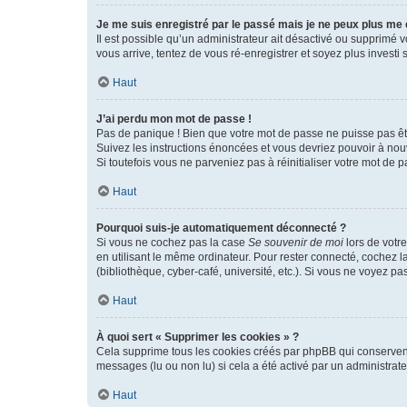
Je me suis enregistré par le passé mais je ne peux plus me
Il est possible qu’un administrateur ait désactivé ou supprimé 
vous arrive, tentez de vous ré-enregistrer et soyez plus investi s
Haut
J’ai perdu mon mot de passe !
Pas de panique ! Bien que votre mot de passe ne puisse pas être
Suivez les instructions énoncées et vous devriez pouvoir à no
Si toutefois vous ne parveniez pas à réinitialiser votre mot de 
Haut
Pourquoi suis-je automatiquement déconnecté ?
Si vous ne cochez pas la case
Se souvenir de moi
lors de votr
en utilisant le même ordinateur. Pour rester connecté, cochez 
(bibliothèque, cyber-café, université, etc.). Si vous ne voyez pa
Haut
À quoi sert « Supprimer les cookies » ?
Cela supprime tous les cookies créés par phpBB qui conservent v
messages (lu ou non lu) si cela a été activé par un administra
Haut