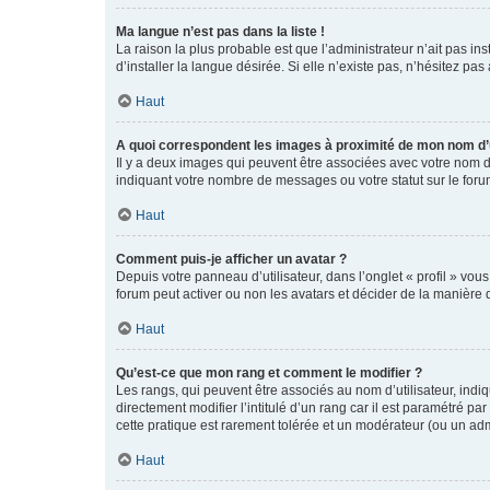
Ma langue n’est pas dans la liste !
La raison la plus probable est que l’administrateur n’ait pas 
d’installer la langue désirée. Si elle n’existe pas, n’hésitez pa
Haut
A quoi correspondent les images à proximité de mon nom d’u
Il y a deux images qui peuvent être associées avec votre nom d’
indiquant votre nombre de messages ou votre statut sur le fo
Haut
Comment puis-je afficher un avatar ?
Depuis votre panneau d’utilisateur, dans l’onglet « profil » vou
forum peut activer ou non les avatars et décider de la manière d
Haut
Qu’est-ce que mon rang et comment le modifier ?
Les rangs, qui peuvent être associés au nom d’utilisateur, ind
directement modifier l’intitulé d’un rang car il est paramétré p
cette pratique est rarement tolérée et un modérateur (ou un ad
Haut