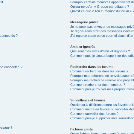
 ?!
Pourquoi certains membres apparaissent dan
Qu’est-ce qu’un « Groupe par défaut » ?
Qu’est-ce que le lien « L’équipe du forum » 
Messagerie privée
Je ne peux pas envoyer de messages privé
Je reçois sans arrêt des messages indésira
 connectés ?
J’ai reçu un spam ou un courriel abusif d’u
Amis et ignorés
Que sont mes listes d’amis et d’ignorés ?
?
Comment puis-je ajouter/supprimer des utilis
Recherche dans les forums
e connecter !?
Comment rechercher dans les forums ?
Pourquoi ma recherche ne renvoie aucun ré
Pourquoi ma recherche renvoie une page bl
Comment rechercher des membres ?
Comment puis-je trouver mes propres mess
Surveillance et favoris
Quelle est la différence entre les favoris et l
Comment mettre en favoris ou surveiller des
Comment surveiller des forums ?
Comment puis-je supprimer mes surveillanc
message ?
Fichiers joints
Quels fichiers joints sont autorisés sur ce f