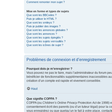
Comment remonter mon sujet ?
Mise en forme et types de sujets
Que sont les BBCodes ?
Puis-je utiliser le HTML ?
Que sont les smileys ?
Puis-je publier des images ?
Que sont les annonces globales ?
Que sont les annonces ?
Que sont les sujets épinglés ?
Que sont les sujets verrouillés ?
Que sont les icônes de sujet ?
Problèmes de connexion et d’enregistrement
Pourquoi dois-je m’enregistrer ?
Vous pouvez ne pas le faire, mais l’administrateur du forum peu
bénéficier de fonctionnalités supplémentaires inaccessibles au
création d’un compte est rapide et vivement conseillée.
Haut
Que signifie COPPA ?
COPPA (ou
Children’s Online Privacy Protection Act
de 1998) es
consentement écrit des parents (ou d’un tuteur légal) pour la c
vous enregistrez ou que quelqu’un le fait à votre place, contac