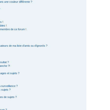
s une couleur différente ?
?
s !
bles !
n membre de ce forum !
ateurs de ma liste d’amis ou d’ignorés ?
sultat ?
anche ?!
ages et sujets ?
a surveillance ?
 sujets ?
es de sujets ?
orum ?