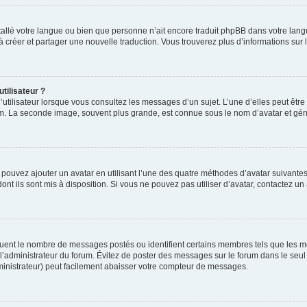
installé votre langue ou bien que personne n’ait encore traduit phpBB dans votre l
s à créer et partager une nouvelle traduction. Vous trouverez plus d’informations sur l
tilisateur ?
utilisateur lorsque vous consultez les messages d’un sujet. L’une d’elles peut êtr
rum. La seconde image, souvent plus grande, est connue sous le nom d’avatar et 
s pouvez ajouter un avatar en utilisant l’une des quatre méthodes d’avatar suivantes 
ont ils sont mis à disposition. Si vous ne pouvez pas utiliser d’avatar, contactez un
iquent le nombre de messages postés ou identifient certains membres tels que les 
ar l’administrateur du forum. Évitez de poster des messages sur le forum dans le seu
ministrateur) peut facilement abaisser votre compteur de messages.