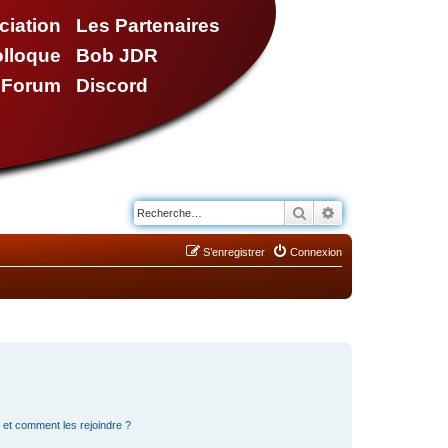
ciation
Les Partenaires
olloque
Bob JDR
e Forum
Discord
Rechercher
Recherche avancé
S’enregistrer
Connexion
s et comment les rejoindre ?