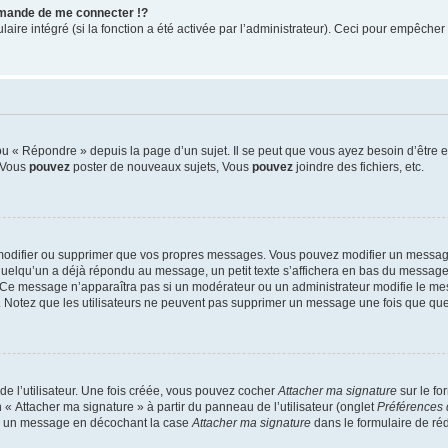
mande de me connecter !?
re intégré (si la fonction a été activée par l’administrateur). Ceci pour empêcher l’u
 « Répondre » depuis la page d’un sujet. Il se peut que vous ayez besoin d’être e
: Vous
pouvez
poster de nouveaux sujets, Vous
pouvez
joindre des fichiers, etc.
modifier ou supprimer que vos propres messages. Vous pouvez modifier un message
lqu’un a déjà répondu au message, un petit texte s’affichera en bas du message ind
n. Ce message n’apparaîtra pas si un modérateur ou un administrateur modifie le mes
ive. Notez que les utilisateurs ne peuvent pas supprimer un message une fois que qu
e l’utilisateur. Une fois créée, vous pouvez cocher
Attacher ma signature
sur le fo
 « Attacher ma signature » à partir du panneau de l’utilisateur (onglet
Préférences 
 à un message en décochant la case
Attacher ma signature
dans le formulaire de ré