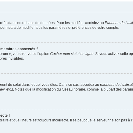
ockés dans notre base de données. Pour les modifier, accédez au
Panneau de l’util
 permettra de modifier tous les paramètres et préférences de votre compte.
s membres connectés ?
forum », vous trouverez l’option
Cacher mon statut en ligne
. Si vous activez cette o
es invisibles.
ifférent de celui dans lequel vous êtes. Dans ce cas, accédez au
panneau de l’utilisa
ney, etc.). Notez que la modification du fuseau horaire, comme la plupart des para
ecte !
aire et que l’heure est toujours incorrecte, il se peut que le serveur ne soit pas à