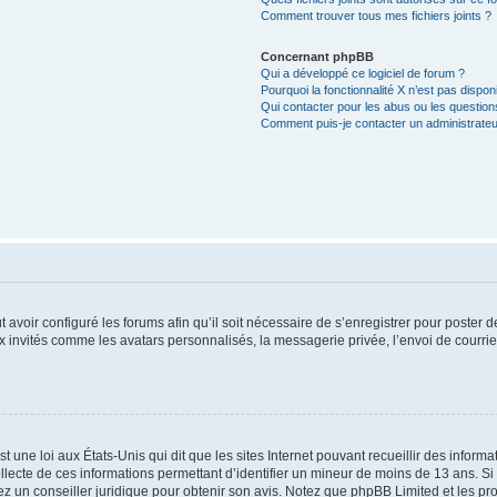
Comment trouver tous mes fichiers joints ?
Concernant phpBB
Qui a développé ce logiciel de forum ?
Pourquoi la fonctionnalité X n’est pas dispon
Qui contacter pour les abus ou les questio
Comment puis-je contacter un administrateu
t avoir configuré les forums afin qu’il soit nécessaire de s’enregistrer pour poster
x invités comme les avatars personnalisés, la messagerie privée, l’envoi de courri
t une loi aux États-Unis qui dit que les sites Internet pouvant recueillir des infor
ollecte de ces informations permettant d’identifier un mineur de moins de 13 ans. S
tez un conseiller juridique pour obtenir son avis. Notez que phpBB Limited et les pr