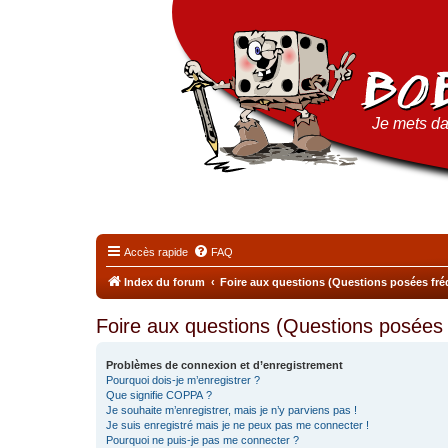
Je mets da
Accès rapide
FAQ
Index du forum
Foire aux questions (Questions posées f
Foire aux questions (Questions posée
Problèmes de connexion et d’enregistrement
Pourquoi dois-je m’enregistrer ?
Que signifie COPPA ?
Je souhaite m’enregistrer, mais je n’y parviens pas !
Je suis enregistré mais je ne peux pas me connecter !
Pourquoi ne puis-je pas me connecter ?