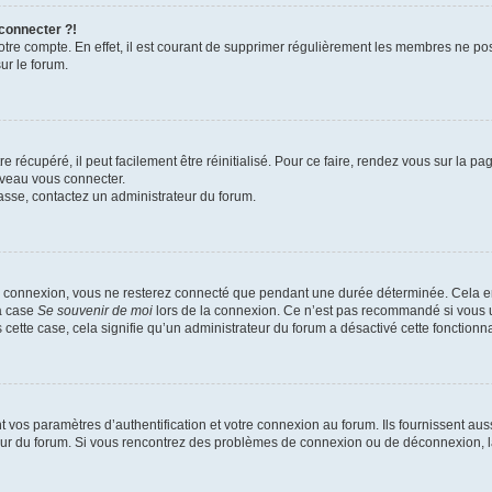
 connecter ?!
votre compte. En effet, il est courant de supprimer régulièrement les membres ne pos
ur le forum.
 récupéré, il peut facilement être réinitialisé. Pour ce faire, rendez vous sur la p
uveau vous connecter.
passe, contactez un administrateur du forum.
e connexion, vous ne resterez connecté que pendant une durée déterminée. Cela em
la case
Se souvenir de moi
lors de la connexion. Ce n’est pas recommandé si vous u
s cette case, cela signifie qu’un administrateur du forum a désactivé cette fonctionna
os paramètres d’authentification et votre connexion au forum. Ils fournissent aussi
teur du forum. Si vous rencontrez des problèmes de connexion ou de déconnexion, l