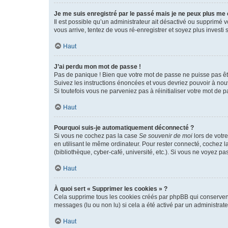
Je me suis enregistré par le passé mais je ne peux plus me
Il est possible qu’un administrateur ait désactivé ou supprimé 
vous arrive, tentez de vous ré-enregistrer et soyez plus investi s
Haut
J’ai perdu mon mot de passe !
Pas de panique ! Bien que votre mot de passe ne puisse pas être
Suivez les instructions énoncées et vous devriez pouvoir à no
Si toutefois vous ne parveniez pas à réinitialiser votre mot de 
Haut
Pourquoi suis-je automatiquement déconnecté ?
Si vous ne cochez pas la case
Se souvenir de moi
lors de votr
en utilisant le même ordinateur. Pour rester connecté, cochez 
(bibliothèque, cyber-café, université, etc.). Si vous ne voyez pa
Haut
À quoi sert « Supprimer les cookies » ?
Cela supprime tous les cookies créés par phpBB qui conservent v
messages (lu ou non lu) si cela a été activé par un administra
Haut