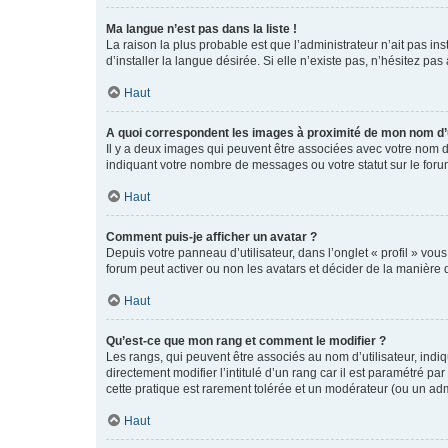
Ma langue n’est pas dans la liste !
La raison la plus probable est que l’administrateur n’ait pas 
d’installer la langue désirée. Si elle n’existe pas, n’hésitez pa
Haut
A quoi correspondent les images à proximité de mon nom d’u
Il y a deux images qui peuvent être associées avec votre nom d’
indiquant votre nombre de messages ou votre statut sur le fo
Haut
Comment puis-je afficher un avatar ?
Depuis votre panneau d’utilisateur, dans l’onglet « profil » vou
forum peut activer ou non les avatars et décider de la manière d
Haut
Qu’est-ce que mon rang et comment le modifier ?
Les rangs, qui peuvent être associés au nom d’utilisateur, ind
directement modifier l’intitulé d’un rang car il est paramétré p
cette pratique est rarement tolérée et un modérateur (ou un ad
Haut