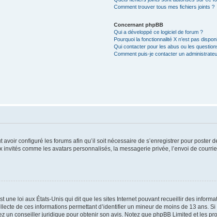
Comment trouver tous mes fichiers joints ?
Concernant phpBB
Qui a développé ce logiciel de forum ?
Pourquoi la fonctionnalité X n’est pas dispon
Qui contacter pour les abus ou les questio
Comment puis-je contacter un administrateu
t avoir configuré les forums afin qu’il soit nécessaire de s’enregistrer pour poster
x invités comme les avatars personnalisés, la messagerie privée, l’envoi de courri
t une loi aux États-Unis qui dit que les sites Internet pouvant recueillir des infor
ollecte de ces informations permettant d’identifier un mineur de moins de 13 ans. S
tez un conseiller juridique pour obtenir son avis. Notez que phpBB Limited et les pr