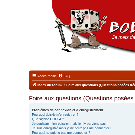
Je mets da
Accès rapide
FAQ
Index du forum
Foire aux questions (Questions posées f
Foire aux questions (Questions posée
Problèmes de connexion et d’enregistrement
Pourquoi dois-je m’enregistrer ?
Que signifie COPPA ?
Je souhaite m’enregistrer, mais je n’y parviens pas !
Je suis enregistré mais je ne peux pas me connecter !
Pourquoi ne puis-je pas me connecter ?