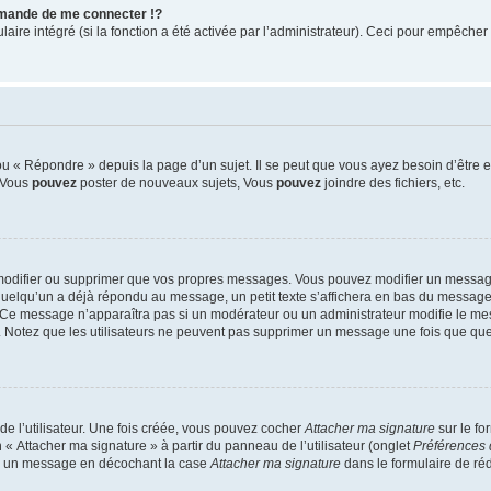
mande de me connecter !?
re intégré (si la fonction a été activée par l’administrateur). Ceci pour empêcher l’u
 « Répondre » depuis la page d’un sujet. Il se peut que vous ayez besoin d’être e
: Vous
pouvez
poster de nouveaux sujets, Vous
pouvez
joindre des fichiers, etc.
modifier ou supprimer que vos propres messages. Vous pouvez modifier un message
lqu’un a déjà répondu au message, un petit texte s’affichera en bas du message ind
n. Ce message n’apparaîtra pas si un modérateur ou un administrateur modifie le mes
ive. Notez que les utilisateurs ne peuvent pas supprimer un message une fois que qu
e l’utilisateur. Une fois créée, vous pouvez cocher
Attacher ma signature
sur le fo
 « Attacher ma signature » à partir du panneau de l’utilisateur (onglet
Préférences 
 à un message en décochant la case
Attacher ma signature
dans le formulaire de ré