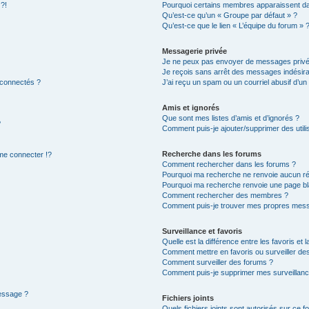
 ?!
Pourquoi certains membres apparaissent dan
Qu’est-ce qu’un « Groupe par défaut » ?
Qu’est-ce que le lien « L’équipe du forum » 
Messagerie privée
Je ne peux pas envoyer de messages privé
Je reçois sans arrêt des messages indésira
 connectés ?
J’ai reçu un spam ou un courriel abusif d’u
Amis et ignorés
Que sont mes listes d’amis et d’ignorés ?
?
Comment puis-je ajouter/supprimer des utilis
Recherche dans les forums
e connecter !?
Comment rechercher dans les forums ?
Pourquoi ma recherche ne renvoie aucun ré
Pourquoi ma recherche renvoie une page bl
Comment rechercher des membres ?
Comment puis-je trouver mes propres mess
Surveillance et favoris
Quelle est la différence entre les favoris et l
Comment mettre en favoris ou surveiller des
Comment surveiller des forums ?
Comment puis-je supprimer mes surveillanc
message ?
Fichiers joints
Quels fichiers joints sont autorisés sur ce f