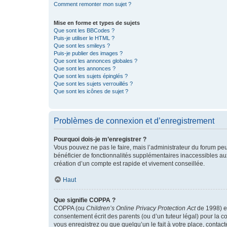
Comment remonter mon sujet ?
Mise en forme et types de sujets
Que sont les BBCodes ?
Puis-je utiliser le HTML ?
Que sont les smileys ?
Puis-je publier des images ?
Que sont les annonces globales ?
Que sont les annonces ?
Que sont les sujets épinglés ?
Que sont les sujets verrouillés ?
Que sont les icônes de sujet ?
Problèmes de connexion et d’enregistrement
Pourquoi dois-je m’enregistrer ?
Vous pouvez ne pas le faire, mais l’administrateur du forum peu
bénéficier de fonctionnalités supplémentaires inaccessibles au
création d’un compte est rapide et vivement conseillée.
Haut
Que signifie COPPA ?
COPPA (ou
Children’s Online Privacy Protection Act
de 1998) es
consentement écrit des parents (ou d’un tuteur légal) pour la c
vous enregistrez ou que quelqu’un le fait à votre place, contac