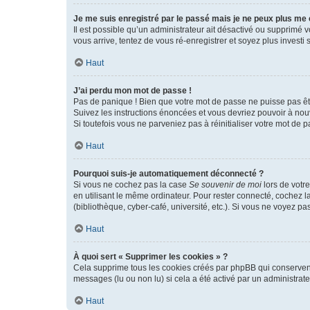
Je me suis enregistré par le passé mais je ne peux plus me
Il est possible qu’un administrateur ait désactivé ou supprimé 
vous arrive, tentez de vous ré-enregistrer et soyez plus investi s
Haut
J’ai perdu mon mot de passe !
Pas de panique ! Bien que votre mot de passe ne puisse pas être
Suivez les instructions énoncées et vous devriez pouvoir à no
Si toutefois vous ne parveniez pas à réinitialiser votre mot de 
Haut
Pourquoi suis-je automatiquement déconnecté ?
Si vous ne cochez pas la case
Se souvenir de moi
lors de votr
en utilisant le même ordinateur. Pour rester connecté, cochez 
(bibliothèque, cyber-café, université, etc.). Si vous ne voyez pa
Haut
À quoi sert « Supprimer les cookies » ?
Cela supprime tous les cookies créés par phpBB qui conservent v
messages (lu ou non lu) si cela a été activé par un administra
Haut