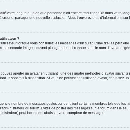
installé votre langue ou bien que personne n’ait encore traduit phpBB dans votre l
s à créer et partager une nouvelle traduction. Vous trouverez plus d’informations sur l
tilisateur ?
utilisateur lorsque vous consultez les messages d’un sujet. L’une d’elles peut êtr
rum. La seconde image, souvent plus grande, est connue sous le nom d’avatar et 
s pouvez ajouter un avatar en utilisant l’une des quatre méthodes d’avatar suivantes 
ont ils sont mis à disposition. Si vous ne pouvez pas utiliser d’avatar, contactez un
iquent le nombre de messages postés ou identifient certains membres tels que les 
ar l’administrateur du forum. Évitez de poster des messages sur le forum dans le seu
ministrateur) peut facilement abaisser votre compteur de messages.