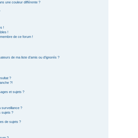
s une couleur différente ?
?
s !
bles !
n membre de ce forum !
ateurs de ma liste d’amis ou d’ignorés ?
sultat ?
anche ?!
ages et sujets ?
a surveillance ?
 sujets ?
es de sujets ?
orum ?