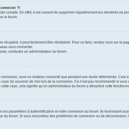
 connecter ?!
votre compte. En effet, il est courant de supprimer régulièrement les membres ne pos
ur le forum.
 récupéré, il peut facilement être réinitialisé. Pour ce faire, rendez vous sur la p
uveau vous connecter.
passe, contactez un administrateur du forum.
e connexion, vous ne resterez connecté que pendant une durée déterminée. Cela em
la case
Se souvenir de moi
lors de la connexion. Ce n’est pas recommandé si vous u
s cette case, cela signifie qu’un administrateur du forum a désactivé cette fonctionna
os paramètres d’authentification et votre connexion au forum. Ils fournissent aussi
teur du forum. Si vous rencontrez des problèmes de connexion ou de déconnexion, l