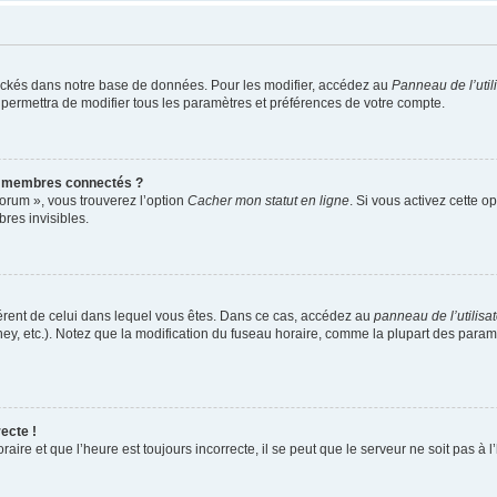
ockés dans notre base de données. Pour les modifier, accédez au
Panneau de l’util
 permettra de modifier tous les paramètres et préférences de votre compte.
s membres connectés ?
forum », vous trouverez l’option
Cacher mon statut en ligne
. Si vous activez cette o
es invisibles.
ifférent de celui dans lequel vous êtes. Dans ce cas, accédez au
panneau de l’utilisa
ney, etc.). Notez que la modification du fuseau horaire, comme la plupart des para
ecte !
aire et que l’heure est toujours incorrecte, il se peut que le serveur ne soit pas à