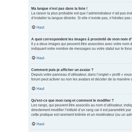
Ma langue n’est pas dans la liste !
La raison la plus probable est que l’administrateur n’ait pas 
d’installer la langue désirée. Si elle n’existe pas, n’hésitez pa
Haut
A quoi correspondent les images à proximité de mon nom d’u
Il y a deux images qui peuvent être associées avec votre nom d’
indiquant votre nombre de messages ou votre statut sur le fo
Haut
Comment puis-je afficher un avatar ?
Depuis votre panneau d’utilisateur, dans l’onglet « profil » vou
forum peut activer ou non les avatars et décider de la manière d
Haut
Qu’est-ce que mon rang et comment le modifier ?
Les rangs, qui peuvent être associés au nom d’utilisateur, ind
directement modifier l’intitulé d’un rang car il est paramétré p
cette pratique est rarement tolérée et un modérateur (ou un ad
Haut