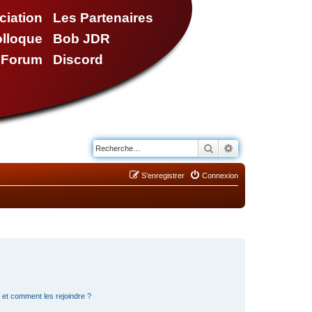
ciation
Les Partenaires
olloque
Bob JDR
e Forum
Discord
Rechercher
Recherche avancé
S’enregistrer
Connexion
s et comment les rejoindre ?