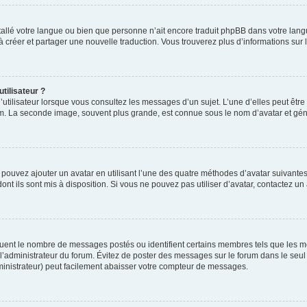
installé votre langue ou bien que personne n’ait encore traduit phpBB dans votre l
s à créer et partager une nouvelle traduction. Vous trouverez plus d’informations sur l
tilisateur ?
utilisateur lorsque vous consultez les messages d’un sujet. L’une d’elles peut êtr
rum. La seconde image, souvent plus grande, est connue sous le nom d’avatar et 
s pouvez ajouter un avatar en utilisant l’une des quatre méthodes d’avatar suivantes 
ont ils sont mis à disposition. Si vous ne pouvez pas utiliser d’avatar, contactez un
iquent le nombre de messages postés ou identifient certains membres tels que les 
ar l’administrateur du forum. Évitez de poster des messages sur le forum dans le seu
ministrateur) peut facilement abaisser votre compteur de messages.