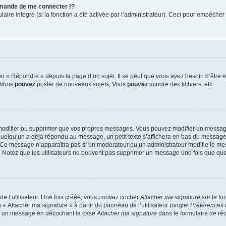
mande de me connecter !?
re intégré (si la fonction a été activée par l’administrateur). Ceci pour empêcher l’u
 « Répondre » depuis la page d’un sujet. Il se peut que vous ayez besoin d’être e
: Vous
pouvez
poster de nouveaux sujets, Vous
pouvez
joindre des fichiers, etc.
modifier ou supprimer que vos propres messages. Vous pouvez modifier un message
lqu’un a déjà répondu au message, un petit texte s’affichera en bas du message ind
n. Ce message n’apparaîtra pas si un modérateur ou un administrateur modifie le mes
ive. Notez que les utilisateurs ne peuvent pas supprimer un message une fois que qu
e l’utilisateur. Une fois créée, vous pouvez cocher
Attacher ma signature
sur le fo
 « Attacher ma signature » à partir du panneau de l’utilisateur (onglet
Préférences 
 à un message en décochant la case
Attacher ma signature
dans le formulaire de ré