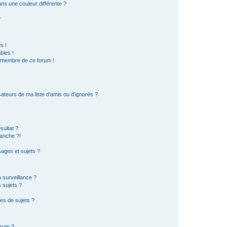
s une couleur différente ?
?
s !
bles !
n membre de ce forum !
ateurs de ma liste d’amis ou d’ignorés ?
sultat ?
anche ?!
ages et sujets ?
a surveillance ?
 sujets ?
es de sujets ?
orum ?