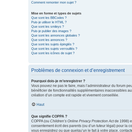
Comment remonter mon sujet ?
Mise en forme et types de sujets
Que sont les BBCodes ?
Puis-je utiliser le HTML ?
Que sont les smileys ?
Puis-je publier des images ?
Que sont les annonces globales ?
Que sont les annonces ?
Que sont les sujets épinglés ?
Que sont les sujets verrouillés ?
Que sont les icônes de sujet ?
Problèmes de connexion et d’enregistrement
Pourquoi dois-je m’enregistrer ?
Vous pouvez ne pas le faire, mais l’administrateur du forum peu
bénéficier de fonctionnalités supplémentaires inaccessibles au
création d’un compte est rapide et vivement conseillée.
Haut
Que signifie COPPA ?
COPPA (ou
Children’s Online Privacy Protection Act
de 1998) es
consentement écrit des parents (ou d’un tuteur légal) pour la c
vous enregistrez ou que quelqu’un le fait à votre place, contac