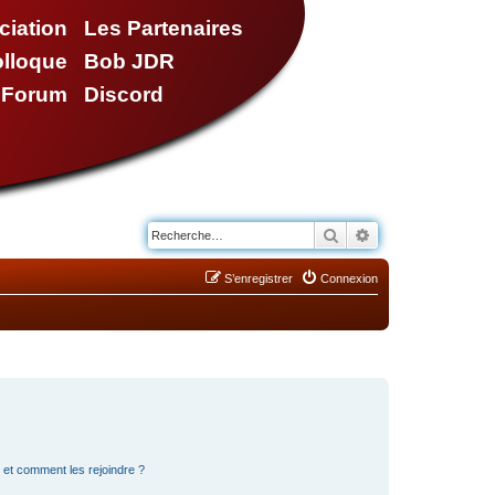
ciation
Les Partenaires
olloque
Bob JDR
e Forum
Discord
Rechercher
Recherche avancé
S’enregistrer
Connexion
s et comment les rejoindre ?