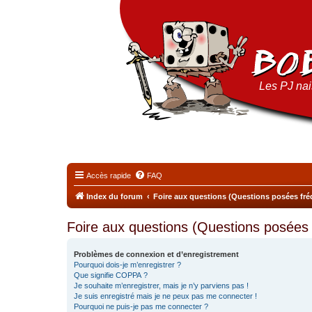
Les PJ nais
Accès rapide
FAQ
Index du forum
Foire aux questions (Questions posées f
Foire aux questions (Questions posée
Problèmes de connexion et d’enregistrement
Pourquoi dois-je m’enregistrer ?
Que signifie COPPA ?
Je souhaite m’enregistrer, mais je n’y parviens pas !
Je suis enregistré mais je ne peux pas me connecter !
Pourquoi ne puis-je pas me connecter ?