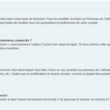
ockés dans notre base de données. Pour les modifier, accédez au
Panneau de l’util
 permettra de modifier tous les paramètres et préférences de votre compte.
s membres connectés ?
forum », vous trouverez l’option
Cacher mon statut en ligne
. Si vous activez cette o
es invisibles.
ifférent de celui dans lequel vous êtes. Dans ce cas, accédez au
panneau de l’utilisa
ney, etc.). Notez que la modification du fuseau horaire, comme la plupart des para
ecte !
aire et que l’heure est toujours incorrecte, il se peut que le serveur ne soit pas à