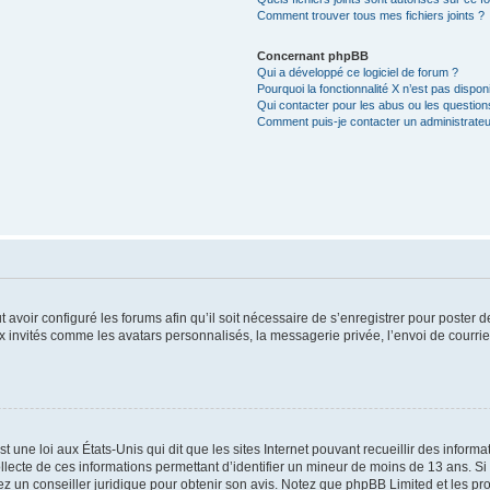
Comment trouver tous mes fichiers joints ?
Concernant phpBB
Qui a développé ce logiciel de forum ?
Pourquoi la fonctionnalité X n’est pas dispon
Qui contacter pour les abus ou les questio
Comment puis-je contacter un administrateu
t avoir configuré les forums afin qu’il soit nécessaire de s’enregistrer pour poster
x invités comme les avatars personnalisés, la messagerie privée, l’envoi de courri
t une loi aux États-Unis qui dit que les sites Internet pouvant recueillir des infor
ollecte de ces informations permettant d’identifier un mineur de moins de 13 ans. S
tez un conseiller juridique pour obtenir son avis. Notez que phpBB Limited et les pr