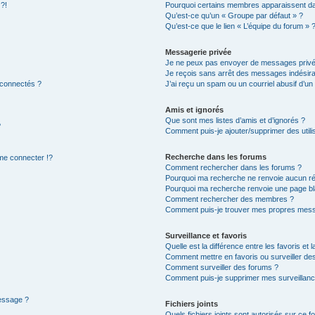
 ?!
Pourquoi certains membres apparaissent dan
Qu’est-ce qu’un « Groupe par défaut » ?
Qu’est-ce que le lien « L’équipe du forum » 
Messagerie privée
Je ne peux pas envoyer de messages privé
Je reçois sans arrêt des messages indésira
 connectés ?
J’ai reçu un spam ou un courriel abusif d’u
Amis et ignorés
Que sont mes listes d’amis et d’ignorés ?
?
Comment puis-je ajouter/supprimer des utilis
Recherche dans les forums
e connecter !?
Comment rechercher dans les forums ?
Pourquoi ma recherche ne renvoie aucun ré
Pourquoi ma recherche renvoie une page bl
Comment rechercher des membres ?
Comment puis-je trouver mes propres mess
Surveillance et favoris
Quelle est la différence entre les favoris et l
Comment mettre en favoris ou surveiller des
Comment surveiller des forums ?
Comment puis-je supprimer mes surveillanc
message ?
Fichiers joints
Quels fichiers joints sont autorisés sur ce f