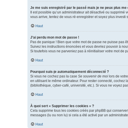
Je me suis enregistré par le passé mais je ne peux plus me
Il est possible qu’un administrateur ait désactivé ou supprimé 
vous arrive, tentez de vous ré-enregistrer et soyez plus investi s
Haut
J’ai perdu mon mot de passe !
Pas de panique ! Bien que votre mot de passe ne puisse pas être
Suivez les instructions énoncées et vous devriez pouvoir à no
Si toutefois vous ne parveniez pas à réinitialiser votre mot de 
Haut
Pourquoi suis-je automatiquement déconnecté ?
Si vous ne cochez pas la case
Se souvenir de moi
lors de votr
en utilisant le même ordinateur. Pour rester connecté, cochez 
(bibliothèque, cyber-café, université, etc.). Si vous ne voyez pa
Haut
À quoi sert « Supprimer les cookies » ?
Cela supprime tous les cookies créés par phpBB qui conservent v
messages (lu ou non lu) si cela a été activé par un administra
Haut