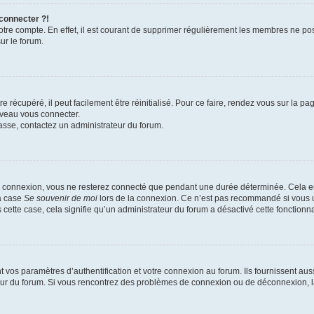
 connecter ?!
votre compte. En effet, il est courant de supprimer régulièrement les membres ne pos
ur le forum.
 récupéré, il peut facilement être réinitialisé. Pour ce faire, rendez vous sur la p
uveau vous connecter.
passe, contactez un administrateur du forum.
e connexion, vous ne resterez connecté que pendant une durée déterminée. Cela em
la case
Se souvenir de moi
lors de la connexion. Ce n’est pas recommandé si vous u
s cette case, cela signifie qu’un administrateur du forum a désactivé cette fonctionna
os paramètres d’authentification et votre connexion au forum. Ils fournissent aussi
teur du forum. Si vous rencontrez des problèmes de connexion ou de déconnexion, l