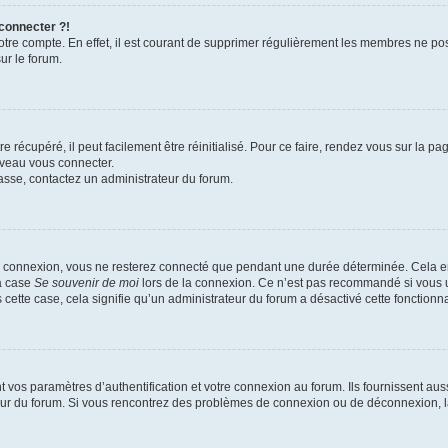
 connecter ?!
votre compte. En effet, il est courant de supprimer régulièrement les membres ne pos
ur le forum.
 récupéré, il peut facilement être réinitialisé. Pour ce faire, rendez vous sur la p
uveau vous connecter.
passe, contactez un administrateur du forum.
e connexion, vous ne resterez connecté que pendant une durée déterminée. Cela em
la case
Se souvenir de moi
lors de la connexion. Ce n’est pas recommandé si vous u
s cette case, cela signifie qu’un administrateur du forum a désactivé cette fonctionna
os paramètres d’authentification et votre connexion au forum. Ils fournissent aussi
teur du forum. Si vous rencontrez des problèmes de connexion ou de déconnexion, l