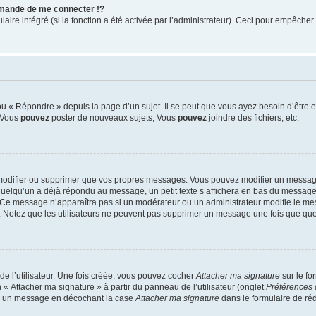
mande de me connecter !?
re intégré (si la fonction a été activée par l’administrateur). Ceci pour empêcher l’u
 « Répondre » depuis la page d’un sujet. Il se peut que vous ayez besoin d’être e
: Vous
pouvez
poster de nouveaux sujets, Vous
pouvez
joindre des fichiers, etc.
modifier ou supprimer que vos propres messages. Vous pouvez modifier un message
lqu’un a déjà répondu au message, un petit texte s’affichera en bas du message ind
n. Ce message n’apparaîtra pas si un modérateur ou un administrateur modifie le mes
ive. Notez que les utilisateurs ne peuvent pas supprimer un message une fois que qu
e l’utilisateur. Une fois créée, vous pouvez cocher
Attacher ma signature
sur le fo
 « Attacher ma signature » à partir du panneau de l’utilisateur (onglet
Préférences 
 à un message en décochant la case
Attacher ma signature
dans le formulaire de ré