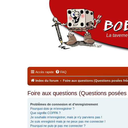
La taverne 
Accès rapide
FAQ
Index du forum
Foire aux questions (Questions posées f
Foire aux questions (Questions posée
Problèmes de connexion et d’enregistrement
Pourquoi dois-je m’enregistrer ?
Que signifie COPPA ?
Je souhaite m’enregistrer, mais je n’y parviens pas !
Je suis enregistré mais je ne peux pas me connecter !
Pourquoi ne puis-je pas me connecter ?