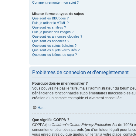
Comment remonter mon sujet ?
Mise en forme et types de sujets
Que sont les BBCodes ?
Puis-je utiliser le HTML ?
Que sont les smileys ?
Puis-je publier des images ?
Que sont les annonces globales ?
Que sont les annonces ?
Que sont les sujets épinglés ?
Que sont les sujets verrouillés ?
Que sont les icônes de sujet ?
Problèmes de connexion et d’enregistrement
Pourquoi dois-je m’enregistrer ?
Vous pouvez ne pas le faire, mais l’administrateur du forum peu
bénéficier de fonctionnalités supplémentaires inaccessibles au
création d’un compte est rapide et vivement conseillée.
Haut
Que signifie COPPA ?
COPPA (ou
Children’s Online Privacy Protection Act
de 1998) es
consentement écrit des parents (ou d’un tuteur légal) pour la c
vous enregistrez ou que quelqu’un le fait à votre place, contac