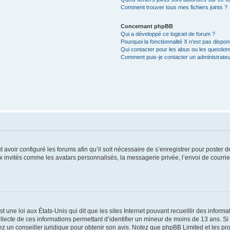
Comment trouver tous mes fichiers joints ?
Concernant phpBB
Qui a développé ce logiciel de forum ?
Pourquoi la fonctionnalité X n’est pas dispon
Qui contacter pour les abus ou les questio
Comment puis-je contacter un administrateu
t avoir configuré les forums afin qu’il soit nécessaire de s’enregistrer pour poster
x invités comme les avatars personnalisés, la messagerie privée, l’envoi de courri
t une loi aux États-Unis qui dit que les sites Internet pouvant recueillir des infor
ollecte de ces informations permettant d’identifier un mineur de moins de 13 ans. S
tez un conseiller juridique pour obtenir son avis. Notez que phpBB Limited et les pr