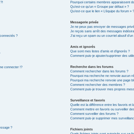
 ?!
Pourquoi certains membres apparaissent dan
Qu’est-ce qu’un « Groupe par défaut » ?
Qu’est-ce que le lien « L’équipe du forum » 
Messagerie privée
Je ne peux pas envoyer de messages privé
Je reçois sans arrêt des messages indésira
 connectés ?
J’ai reçu un spam ou un courriel abusif d’u
Amis et ignorés
Que sont mes listes d’amis et d’ignorés ?
?
Comment puis-je ajouter/supprimer des utilis
Recherche dans les forums
e connecter !?
Comment rechercher dans les forums ?
Pourquoi ma recherche ne renvoie aucun ré
Pourquoi ma recherche renvoie une page bl
Comment rechercher des membres ?
Comment puis-je trouver mes propres mess
Surveillance et favoris
Quelle est la différence entre les favoris et l
Comment mettre en favoris ou surveiller des
Comment surveiller des forums ?
Comment puis-je supprimer mes surveillanc
message ?
Fichiers joints
Quels fichiers joints sont autorisés sur ce f