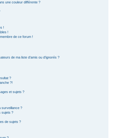
s une couleur différente ?
?
s !
bles !
n membre de ce forum !
ateurs de ma liste d’amis ou d’ignorés ?
sultat ?
anche ?!
ages et sujets ?
a surveillance ?
 sujets ?
es de sujets ?
orum ?