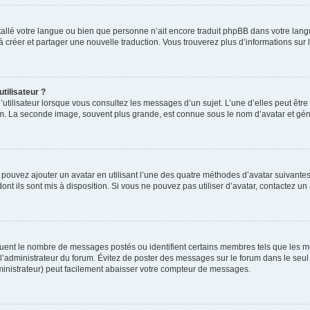
installé votre langue ou bien que personne n’ait encore traduit phpBB dans votre l
s à créer et partager une nouvelle traduction. Vous trouverez plus d’informations sur l
tilisateur ?
utilisateur lorsque vous consultez les messages d’un sujet. L’une d’elles peut êtr
rum. La seconde image, souvent plus grande, est connue sous le nom d’avatar et 
s pouvez ajouter un avatar en utilisant l’une des quatre méthodes d’avatar suivantes 
ont ils sont mis à disposition. Si vous ne pouvez pas utiliser d’avatar, contactez un
iquent le nombre de messages postés ou identifient certains membres tels que les 
ar l’administrateur du forum. Évitez de poster des messages sur le forum dans le seu
ministrateur) peut facilement abaisser votre compteur de messages.