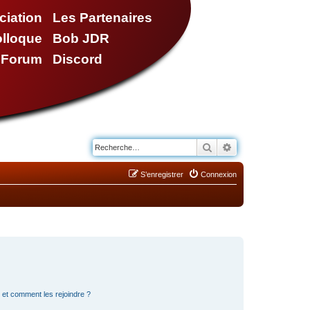
ciation
Les Partenaires
olloque
Bob JDR
e Forum
Discord
Rechercher
Recherche avancé
S’enregistrer
Connexion
s et comment les rejoindre ?