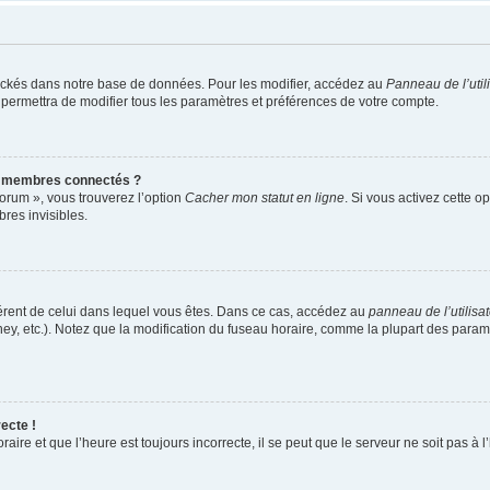
ockés dans notre base de données. Pour les modifier, accédez au
Panneau de l’util
 permettra de modifier tous les paramètres et préférences de votre compte.
s membres connectés ?
forum », vous trouverez l’option
Cacher mon statut en ligne
. Si vous activez cette o
es invisibles.
ifférent de celui dans lequel vous êtes. Dans ce cas, accédez au
panneau de l’utilisa
ney, etc.). Notez que la modification du fuseau horaire, comme la plupart des para
ecte !
aire et que l’heure est toujours incorrecte, il se peut que le serveur ne soit pas à