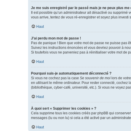
Je me suis enregistré par le passé mais je ne peux plus me
Il est possible qu’un administrateur ait désactivé ou supprimé 
vous arrive, tentez de vous ré-enregistrer et soyez plus investi s
Haut
J’ai perdu mon mot de passe !
Pas de panique ! Bien que votre mot de passe ne puisse pas être
Suivez les instructions énoncées et vous devriez pouvoir à no
Si toutefois vous ne parveniez pas à réinitialiser votre mot de 
Haut
Pourquoi suis-je automatiquement déconnecté ?
Si vous ne cochez pas la case
Se souvenir de moi
lors de votr
en utilisant le même ordinateur. Pour rester connecté, cochez 
(bibliothèque, cyber-café, université, etc.). Si vous ne voyez pa
Haut
À quoi sert « Supprimer les cookies » ?
Cela supprime tous les cookies créés par phpBB qui conservent v
messages (lu ou non lu) si cela a été activé par un administra
Haut